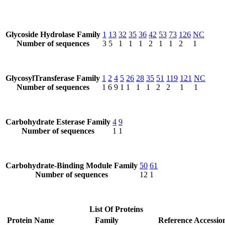
Glycoside Hydrolase Family
1
13
32
35
36
42
53
73
126
NC
Number of sequences
3
5
1
1
1
2
1
1
2
1
GlycosylTransferase Family
1
2
4
5
26
28
35
51
119
121
NC
Number of sequences
1
6
9
1
1
1
1
2
2
1
1
Carbohydrate Esterase Family
4
9
Number of sequences
1
1
Carbohydrate-Binding Module Family
50
61
Number of sequences
12
1
List Of Proteins
Protein Name
Family
Reference Accessio