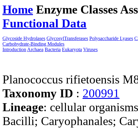
Home
Enzyme Classes
Ass
Functional Data
Downloa
Glycoside Hydrolases
GlycosylTransferases
Polysaccharide Lyases
C
Carbohydrate-Binding Modules
Introduction
Archaea
Bacteria
Eukaryota
Viruses
Planococcus rifietoensis M
Taxonomy ID
:
200991
Lineage
: cellular organisms
Bacilli; Caryophanales; Ca