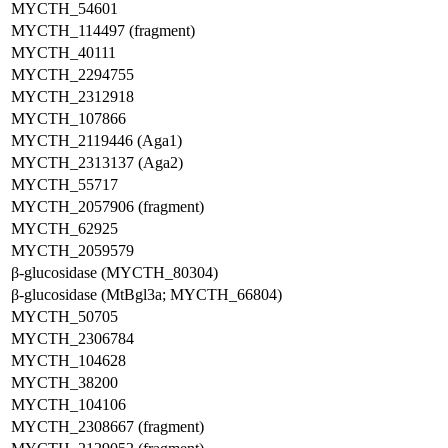
MYCTH_54601
MYCTH_114497 (fragment)
MYCTH_40111
MYCTH_2294755
MYCTH_2312918
MYCTH_107866
MYCTH_2119446 (Aga1)
MYCTH_2313137 (Aga2)
MYCTH_55717
MYCTH_2057906 (fragment)
MYCTH_62925
MYCTH_2059579
β-glucosidase (MYCTH_80304)
β-glucosidase (MtBgl3a; MYCTH_66804)
MYCTH_50705
MYCTH_2306784
MYCTH_104628
MYCTH_38200
MYCTH_104106
MYCTH_2308667 (fragment)