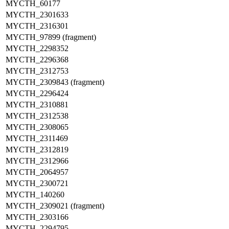
MYCTH_60177
MYCTH_2301633
MYCTH_2316301
MYCTH_97899 (fragment)
MYCTH_2298352
MYCTH_2296368
MYCTH_2312753
MYCTH_2309843 (fragment)
MYCTH_2296424
MYCTH_2310881
MYCTH_2312538
MYCTH_2308065
MYCTH_2311469
MYCTH_2312819
MYCTH_2312966
MYCTH_2064957
MYCTH_2300721
MYCTH_140260
MYCTH_2309021 (fragment)
MYCTH_2303166
MYCTH_2294795