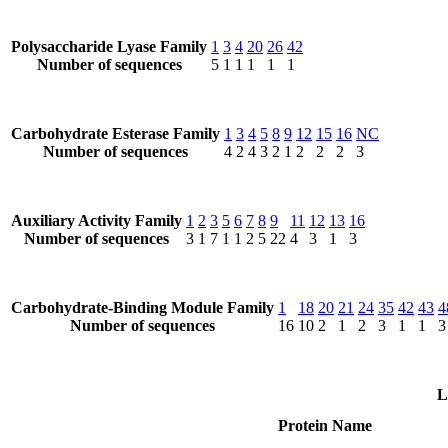
Polysaccharide Lyase Family
1
3
4
20
26
42
Number of sequences
5
1
1
1
1
1
Carbohydrate Esterase Family
1
3
4
5
8
9
12
15
16
NC
Number of sequences
4
2
4
3
2
1
2
2
2
3
Auxiliary Activity Family
1
2
3
5
6
7
8
9
11
12
13
16
Number of sequences
3
1
7
1
1
2
5
22
4
3
1
3
Carbohydrate-Binding Module Family
1
18
20
21
24
35
42
43
4
Number of sequences
16
10
2
1
2
3
1
1
3
L
Protein Name