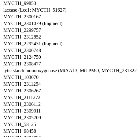
MYCTH_99853
laccase (Lcc1; MYCTH_51627)
MYCTH_2300167
MYCTH_2301079 (fragment)
MYCTH_2299757
MYCTH_2312852
MYCTH_2295431 (fragment)
MYCTH_2306748
MYCTH_2124750
MYCTH_2308477
lytic starch monooxygenase (MtAA13; MtLPMO; MYCTH_231322
MYCTH_103070
MYCTH_2311254
MYCTH_2306267
MYCTH_2111272
MYCTH_2306112
MYCTH_2309011
MYCTH_2305709
MYCTH_58125
MYCTH_98458