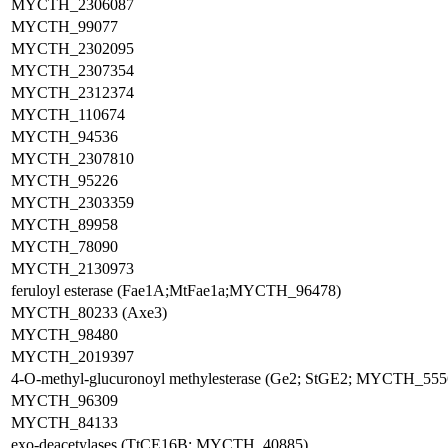
MYCTH_2306087
MYCTH_99077
MYCTH_2302095
MYCTH_2307354
MYCTH_2312374
MYCTH_110674
MYCTH_94536
MYCTH_2307810
MYCTH_95226
MYCTH_2303359
MYCTH_89958
MYCTH_78090
MYCTH_2130973
feruloyl esterase (Fae1A;MtFae1a;MYCTH_96478)
MYCTH_80233 (Axe3)
MYCTH_98480
MYCTH_2019397
4-O-methyl-glucuronoyl methylesterase (Ge2; StGE2; MYCTH_555
MYCTH_96309
MYCTH_84133
exo-deacetylases (TtCE16B; MYCTH_40885)