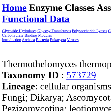
Home
Enzyme Classes
Ass
Functional Data
Downloa
Glycoside Hydrolases
GlycosylTransferases
Polysaccharide Lyases
C
Carbohydrate-Binding Modules
Introduction
Archaea
Bacteria
Eukaryota
Viruses
Thermothelomyces thermo
Taxonomy ID
:
573729
Lineage
: cellular organism
Fungi; Dikarya; Ascomycot
Pezizomycotina; leotiomyce