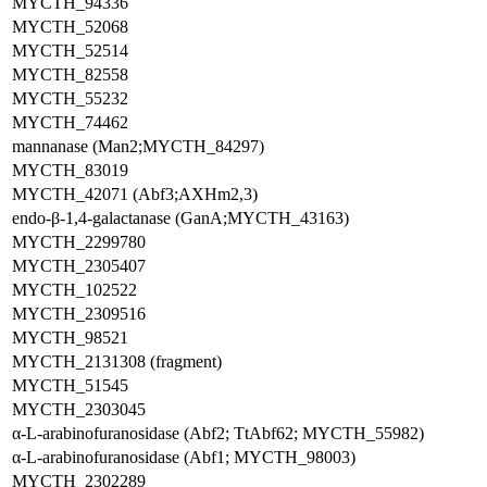
MYCTH_94336
MYCTH_52068
MYCTH_52514
MYCTH_82558
MYCTH_55232
MYCTH_74462
mannanase (Man2;MYCTH_84297)
MYCTH_83019
MYCTH_42071 (Abf3;AXHm2,3)
endo-β-1,4-galactanase (GanA;MYCTH_43163)
MYCTH_2299780
MYCTH_2305407
MYCTH_102522
MYCTH_2309516
MYCTH_98521
MYCTH_2131308 (fragment)
MYCTH_51545
MYCTH_2303045
α-L-arabinofuranosidase (Abf2; TtAbf62; MYCTH_55982)
α-L-arabinofuranosidase (Abf1; MYCTH_98003)
MYCTH_2302289