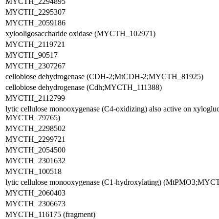
MYCTH_2294895
MYCTH_2295307
MYCTH_2059186
xylooligosaccharide oxidase (MYCTH_102971)
MYCTH_2119721
MYCTH_90517
MYCTH_2307267
cellobiose dehydrogenase (CDH-2;MtCDH-2;MYCTH_81925)
cellobiose dehydrogenase (Cdh;MYCTH_111388)
MYCTH_2112799
lytic cellulose monooxygenase (C4-oxidizing) also active on xylo
MYCTH_79765)
MYCTH_2298502
MYCTH_2299721
MYCTH_2054500
MYCTH_2301632
MYCTH_100518
lytic cellulose monooxygenase (C1-hydroxylating) (MtPMO3;MY
MYCTH_2060403
MYCTH_2306673
MYCTH_116175 (fragment)