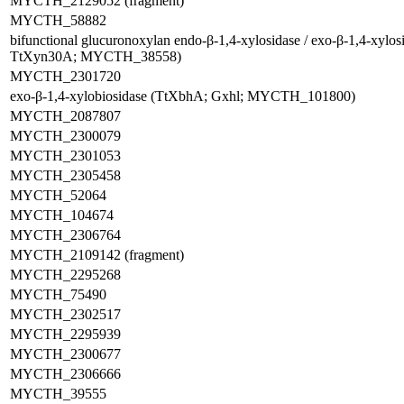
MYCTH_2129052 (fragment)
MYCTH_58882
bifunctional glucuronoxylan endo-β-1,4-xylosidase / exo-β-1,4-xylo
TtXyn30A; MYCTH_38558)
MYCTH_2301720
exo-β-1,4-xylobiosidase (TtXbhA; Gxhl; MYCTH_101800)
MYCTH_2087807
MYCTH_2300079
MYCTH_2301053
MYCTH_2305458
MYCTH_52064
MYCTH_104674
MYCTH_2306764
MYCTH_2109142 (fragment)
MYCTH_2295268
MYCTH_75490
MYCTH_2302517
MYCTH_2295939
MYCTH_2300677
MYCTH_2306666
MYCTH_39555