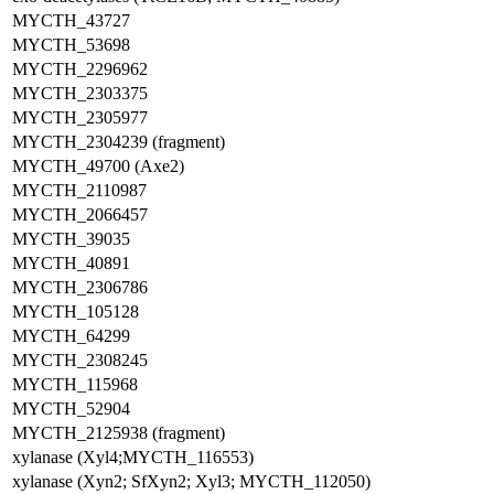
MYCTH_43727
MYCTH_53698
MYCTH_2296962
MYCTH_2303375
MYCTH_2305977
MYCTH_2304239 (fragment)
MYCTH_49700 (Axe2)
MYCTH_2110987
MYCTH_2066457
MYCTH_39035
MYCTH_40891
MYCTH_2306786
MYCTH_105128
MYCTH_64299
MYCTH_2308245
MYCTH_115968
MYCTH_52904
MYCTH_2125938 (fragment)
xylanase (Xyl4;MYCTH_116553)
xylanase (Xyn2; SfXyn2; Xyl3; MYCTH_112050)