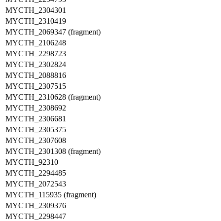
MYCTH_2304301
MYCTH_2310419
MYCTH_2069347 (fragment)
MYCTH_2106248
MYCTH_2298723
MYCTH_2302824
MYCTH_2088816
MYCTH_2307515
MYCTH_2310628 (fragment)
MYCTH_2308692
MYCTH_2306681
MYCTH_2305375
MYCTH_2307608
MYCTH_2301308 (fragment)
MYCTH_92310
MYCTH_2294485
MYCTH_2072543
MYCTH_115935 (fragment)
MYCTH_2309376
MYCTH_2298447