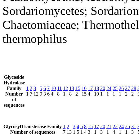
Sordariomycetes; Sordariom
Chaetomiaceae; Thermothe
thermophilus
Glycoside
Hydrolase
Family
1
2
3
5
6
7
10
11
12
13
15
16
17
18
20
24
25
26
27
28
Number
1
7
12
9
3
6
4
8
1
8
2
15
4
10
1
1
1
1
2
2
of
sequences
GlycosylTransferase Family
1
2
3
4
5
8
15
17
20
21
22
24
25
31
Number of sequences
7
13
1
5
1
4
3
1
3
1
4
1
1
3