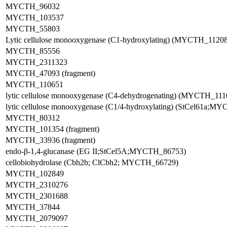
MYCTH_96032
MYCTH_103537
MYCTH_55803
Lytic cellulose monooxygenase (C1-hydroxylating) (MYCTH_11
MYCTH_85556
MYCTH_2311323
MYCTH_47093 (fragment)
MYCTH_110651
lytic cellulose monooxygenase (C4-dehydrogenating) (MYCTH_111
lytic cellulose monooxygenase (C1/4-hydroxylating) (StCel61a;M
MYCTH_80312
MYCTH_101354 (fragment)
MYCTH_33936 (fragment)
endo-β-1,4-glucanase (EG II;StCel5A;MYCTH_86753)
cellobiohydrolase (Cbh2b; ClCbh2; MYCTH_66729)
MYCTH_102849
MYCTH_2310276
MYCTH_2301688
MYCTH_37844
MYCTH_2079097