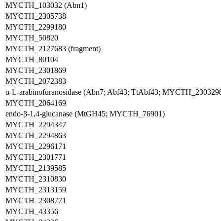
MYCTH_103032 (Abn1)
MYCTH_2305738
MYCTH_2299180
MYCTH_50820
MYCTH_2127683 (fragment)
MYCTH_80104
MYCTH_2301869
MYCTH_2072383
α-L-arabinofuranosidase (Abn7; Abf43; TtAbf43; MYCTH_230329
MYCTH_2064169
endo-β-1,4-glucanase (MtGH45; MYCTH_76901)
MYCTH_2294347
MYCTH_2294863
MYCTH_2296171
MYCTH_2301771
MYCTH_2139585
MYCTH_2310830
MYCTH_2313159
MYCTH_2308771
MYCTH_43356