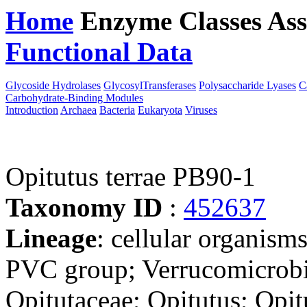
Home
Enzyme Classes
Ass
Functional Data
Downloa
Glycoside Hydrolases
GlycosylTransferases
Polysaccharide Lyases
C
Carbohydrate-Binding Modules
Introduction
Archaea
Bacteria
Eukaryota
Viruses
Opitutus terrae PB90-1
Taxonomy ID
:
452637
Lineage
: cellular organism
PVC group; Verrucomicrobio
Opitutaceae; Opitutus; Opit