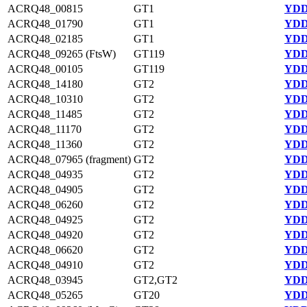
ACRQ48_00815
GT1
YDD
ACRQ48_01790
GT1
YDD
ACRQ48_02185
GT1
YDD
ACRQ48_09265 (FtsW)
GT119
YDD
ACRQ48_00105
GT119
YDD
ACRQ48_14180
GT2
YDD
ACRQ48_10310
GT2
YDD
ACRQ48_11485
GT2
YDD
ACRQ48_11170
GT2
YDD
ACRQ48_11360
GT2
YDD
ACRQ48_07965 (fragment)
GT2
YDD
ACRQ48_04935
GT2
YDD
ACRQ48_04905
GT2
YDD
ACRQ48_06260
GT2
YDD
ACRQ48_04925
GT2
YDD
ACRQ48_04920
GT2
YDD
ACRQ48_06620
GT2
YDD
ACRQ48_04910
GT2
YDD
ACRQ48_03945
GT2,GT2
YDD
ACRQ48_05265
GT20
YDD