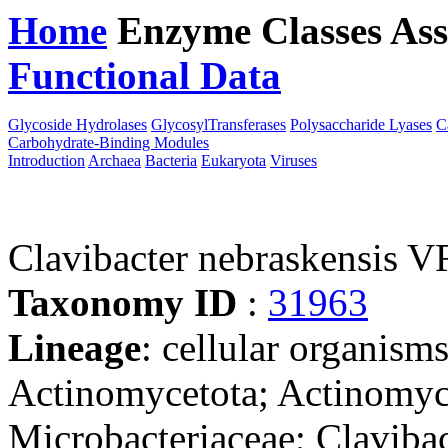
Home
Enzyme Classes
Ass
Functional Data
Downloa
Glycoside Hydrolases
GlycosylTransferases
Polysaccharide Lyases
C
Carbohydrate-Binding Modules
Introduction
Archaea
Bacteria
Eukaryota
Viruses
Clavibacter nebraskensis 
Taxonomy ID
:
31963
Lineage
: cellular organisms
Actinomycetota; Actinomyc
Microbacteriaceae; Clavibac