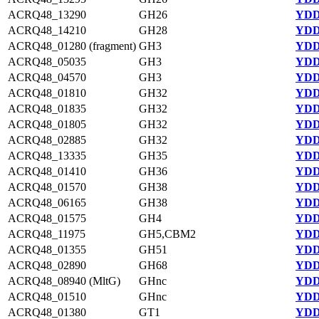
ACRQ48_13290
GH26
YDD
ACRQ48_14210
GH28
YDD
ACRQ48_01280 (fragment)
GH3
YDD
ACRQ48_05035
GH3
YDD
ACRQ48_04570
GH3
YDD
ACRQ48_01810
GH32
YDD
ACRQ48_01835
GH32
YDD
ACRQ48_01805
GH32
YDD
ACRQ48_02885
GH32
YDD
ACRQ48_13335
GH35
YDD
ACRQ48_01410
GH36
YDD
ACRQ48_01570
GH38
YDD
ACRQ48_06165
GH38
YDD
ACRQ48_01575
GH4
YDD
ACRQ48_11975
GH5,CBM2
YDD
ACRQ48_01355
GH51
YDD
ACRQ48_02890
GH68
YDD
ACRQ48_08940 (MltG)
GHnc
YDD
ACRQ48_01510
GHnc
YDD
ACRQ48_01380
GT1
YDD