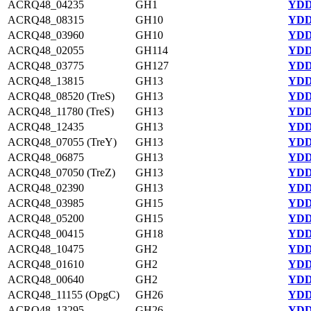
ACRQ48_04235
GH1
YDD
ACRQ48_08315
GH10
YDD
ACRQ48_03960
GH10
YDD
ACRQ48_02055
GH114
YDD
ACRQ48_03775
GH127
YDD
ACRQ48_13815
GH13
YDD
ACRQ48_08520 (TreS)
GH13
YDD
ACRQ48_11780 (TreS)
GH13
YDD
ACRQ48_12435
GH13
YDD
ACRQ48_07055 (TreY)
GH13
YDD
ACRQ48_06875
GH13
YDD
ACRQ48_07050 (TreZ)
GH13
YDD
ACRQ48_02390
GH13
YDD
ACRQ48_03985
GH15
YDD
ACRQ48_05200
GH15
YDD
ACRQ48_00415
GH18
YDD
ACRQ48_10475
GH2
YDD
ACRQ48_01610
GH2
YDD
ACRQ48_00640
GH2
YDD
ACRQ48_11155 (OpgC)
GH26
YDD
ACRQ48_13295
GH26
YDD