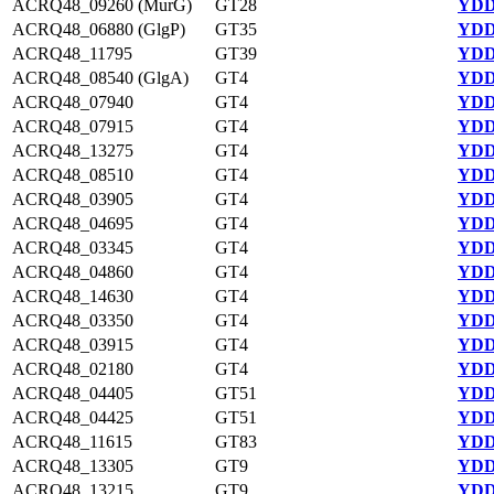
ACRQ48_09260 (MurG)
GT28
YDD
ACRQ48_06880 (GlgP)
GT35
YDD
ACRQ48_11795
GT39
YDD
ACRQ48_08540 (GlgA)
GT4
YDD
ACRQ48_07940
GT4
YDD
ACRQ48_07915
GT4
YDD
ACRQ48_13275
GT4
YDD
ACRQ48_08510
GT4
YDD
ACRQ48_03905
GT4
YDD
ACRQ48_04695
GT4
YDD
ACRQ48_03345
GT4
YDD
ACRQ48_04860
GT4
YDD
ACRQ48_14630
GT4
YDD
ACRQ48_03350
GT4
YDD
ACRQ48_03915
GT4
YDD
ACRQ48_02180
GT4
YDD
ACRQ48_04405
GT51
YDD
ACRQ48_04425
GT51
YDD
ACRQ48_11615
GT83
YDD
ACRQ48_13305
GT9
YDD
ACRQ48_13215
GT9
YDD