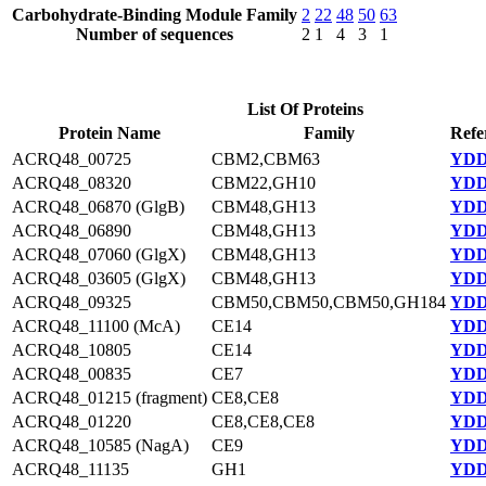
Carbohydrate-Binding Module Family
2
22
48
50
63
Number of sequences
2
1
4
3
1
List Of Proteins
Protein Name
Family
Refe
ACRQ48_00725
CBM2,CBM63
YDD
ACRQ48_08320
CBM22,GH10
YDD
ACRQ48_06870 (GlgB)
CBM48,GH13
YDD
ACRQ48_06890
CBM48,GH13
YDD
ACRQ48_07060 (GlgX)
CBM48,GH13
YDD
ACRQ48_03605 (GlgX)
CBM48,GH13
YDD
ACRQ48_09325
CBM50,CBM50,CBM50,GH184
YDD
ACRQ48_11100 (McA)
CE14
YDD
ACRQ48_10805
CE14
YDD
ACRQ48_00835
CE7
YDD
ACRQ48_01215 (fragment)
CE8,CE8
YDD
ACRQ48_01220
CE8,CE8,CE8
YDD
ACRQ48_10585 (NagA)
CE9
YDD
ACRQ48_11135
GH1
YDD