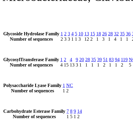
Glycoside Hydrolase Family
1
2
3
4
5
10
13
15
18
26
28
32
35
36
Number of sequences
2
3
3
1
1
3
12
2
1
3
1
4
1
1
GlycosylTransferase Family
1
2
4
9
20
28
35
39
51
83
94
119
N
Number of sequences
4
15
13
3
1
1
1
1
2
1
1
2
5
Polysaccharide Lyase Family
1
NC
Number of sequences
1
2
Carbohydrate Esterase Family
7
8
9
14
Number of sequences
1
5
1
2