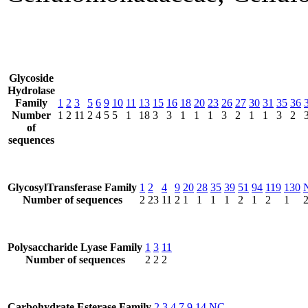
Glycoside
Hydrolase
Family
1
2
3
5
6
9
10
11
13
15
16
18
20
23
26
27
30
31
35
36
Number
1
2
11
2
4
5
5
1
18
3
3
1
1
1
3
2
1
1
3
2
of
sequences
GlycosylTransferase Family
1
2
4
9
20
28
35
39
51
94
119
130
Number of sequences
2
23
11
2
1
1
1
1
2
1
2
1
Polysaccharide Lyase Family
1
3
11
Number of sequences
2
2
2
Carbohydrate Esterase Family
2
3
4
7
9
14
NC