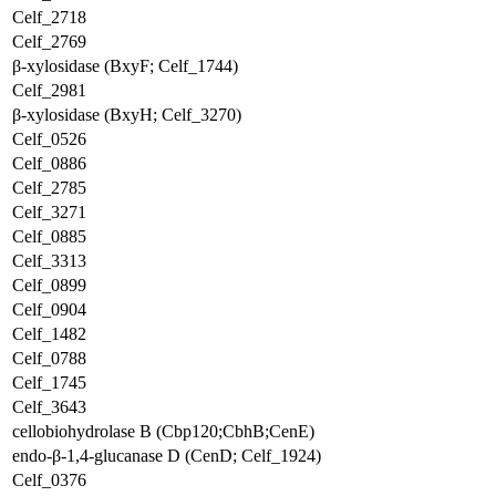
Celf_2718
Celf_2769
β-xylosidase (BxyF; Celf_1744)
Celf_2981
β-xylosidase (BxyH; Celf_3270)
Celf_0526
Celf_0886
Celf_2785
Celf_3271
Celf_0885
Celf_3313
Celf_0899
Celf_0904
Celf_1482
Celf_0788
Celf_1745
Celf_3643
cellobiohydrolase B (Cbp120;CbhB;CenE)
endo-β-1,4-glucanase D (CenD; Celf_1924)
Celf_0376