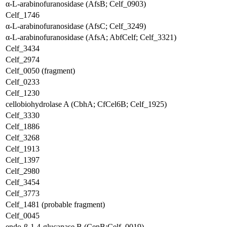
α-L-arabinofuranosidase (AfsB; Celf_0903)
Celf_1746
α-L-arabinofuranosidase (AfsC; Celf_3249)
α-L-arabinofuranosidase (AfsA; AbfCelf; Celf_3321)
Celf_3434
Celf_2974
Celf_0050 (fragment)
Celf_0233
Celf_1230
cellobiohydrolase A (CbhA; CfCel6B; Celf_1925)
Celf_3330
Celf_1886
Celf_3268
Celf_1913
Celf_1397
Celf_2980
Celf_3454
Celf_3773
Celf_1481 (probable fragment)
Celf_0045
endo-β-1,4-glucanase B (CenB;Celf_0019)