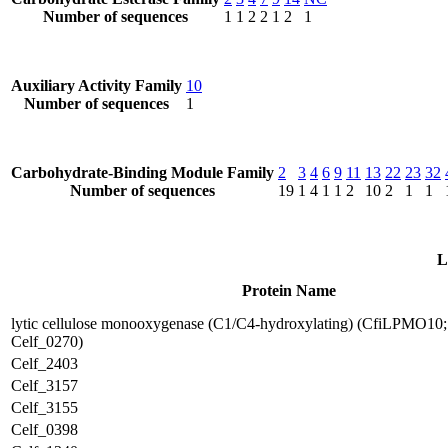
Number of sequences
1
1
2
2
1
2
1
Auxiliary Activity Family
10
Number of sequences
1
Carbohydrate-Binding Module Family
2
3
4
6
9
11
13
22
23
32
Number of sequences
19
1
4
1
1
2
10
2
1
1
L
Protein Name
lytic cellulose monooxygenase (C1/C4-hydroxylating) (CfiLPMO1
Celf_0270)
Celf_2403
Celf_3157
Celf_3155
Celf_0398