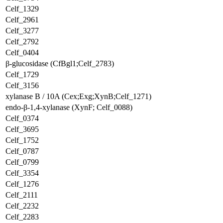
Celf_1329
Celf_2961
Celf_3277
Celf_2792
Celf_0404
β-glucosidase (CfBgl1;Celf_2783)
Celf_1729
Celf_3156
xylanase B / 10A (Cex;Exg;XynB;Celf_1271)
endo-β-1,4-xylanase (XynF; Celf_0088)
Celf_0374
Celf_3695
Celf_1752
Celf_0787
Celf_0799
Celf_3354
Celf_1276
Celf_2111
Celf_2232
Celf_2283