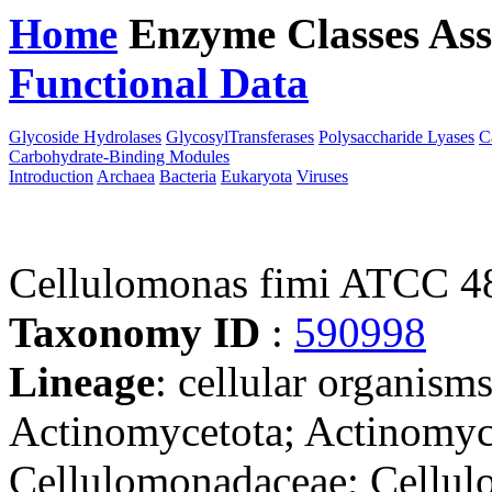
Home
Enzyme Classes
Ass
Functional Data
Downloa
Glycoside Hydrolases
GlycosylTransferases
Polysaccharide Lyases
C
Carbohydrate-Binding Modules
Introduction
Archaea
Bacteria
Eukaryota
Viruses
Cellulomonas fimi ATCC 4
Taxonomy ID
:
590998
Lineage
: cellular organisms
Actinomycetota; Actinomyc
Cellulomonadaceae; Cellul