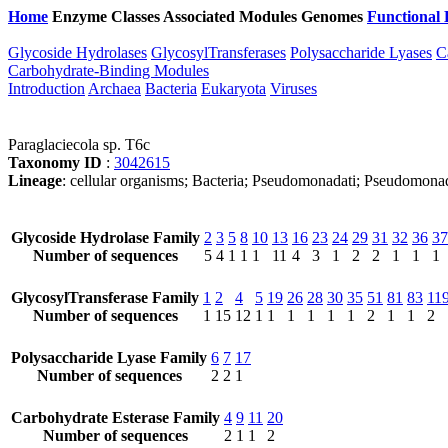
Home
Enzyme Classes
Associated Modules
Genomes
Functional 
Glycoside Hydrolases
GlycosylTransferases
Polysaccharide Lyases
C
Carbohydrate-Binding Modules
Introduction
Archaea
Bacteria
Eukaryota
Viruses
Paraglaciecola sp. T6c
Taxonomy ID
:
3042615
Lineage
: cellular organisms; Bacteria; Pseudomonadati; Pseudomona
Glycoside Hydrolase Family
2
3
5
8
10
13
16
23
24
29
31
32
36
37
Number of sequences
5
4
1
1
1
11
4
3
1
2
2
1
1
1
GlycosylTransferase Family
1
2
4
5
19
26
28
30
35
51
81
83
11
Number of sequences
1
15
12
1
1
1
1
1
1
2
1
1
2
Polysaccharide Lyase Family
6
7
17
Number of sequences
2
2
1
Carbohydrate Esterase Family
4
9
11
20
Number of sequences
2
1
1
2