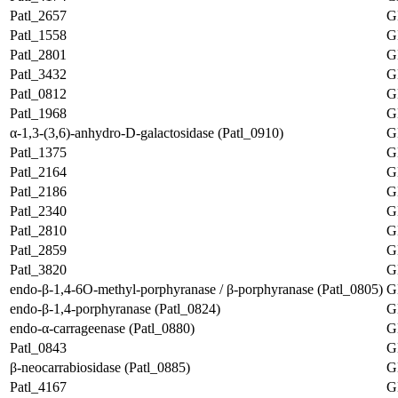
Patl_2657
G
Patl_1558
G
Patl_2801
G
Patl_3432
G
Patl_0812
G
Patl_1968
G
α-1,3-(3,6)-anhydro-D-galactosidase (Patl_0910)
G
Patl_1375
G
Patl_2164
G
Patl_2186
G
Patl_2340
G
Patl_2810
G
Patl_2859
G
Patl_3820
G
endo-β-1,4-6O-methyl-porphyranase / β-porphyranase (Patl_0805)
G
endo-β-1,4-porphyranase (Patl_0824)
G
endo-α-carrageenase (Patl_0880)
G
Patl_0843
G
β-neocarrabiosidase (Patl_0885)
G
Patl_4167
G