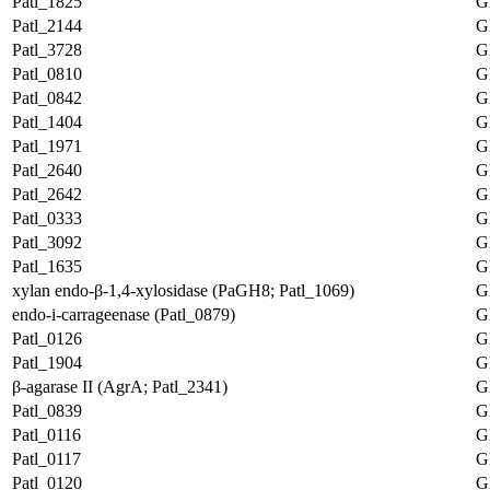
Patl_1825
G
Patl_2144
G
Patl_3728
G
Patl_0810
G
Patl_0842
G
Patl_1404
G
Patl_1971
G
Patl_2640
G
Patl_2642
G
Patl_0333
G
Patl_3092
G
Patl_1635
G
xylan endo-β-1,4-xylosidase (PaGH8; Patl_1069)
G
endo-i-carrageenase (Patl_0879)
G
Patl_0126
G
Patl_1904
G
β-agarase II (AgrA; Patl_2341)
G
Patl_0839
G
Patl_0116
G
Patl_0117
G
Patl_0120
G