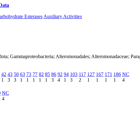
Data
Download CAZy
arbohydrate Esterases
Auxiliary Activities
dota; Gammaproteobacteria; Alteromonadales; Alteromonadaceae; Paragl
42
43
50
63
73
77
82
85
86
92
94
103
117
127
167
171
186
NC
1
3
3
1
1
1
1
1
3
4
1
3
2
1
1
1
1
4
9
NC
4