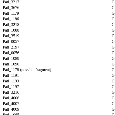
Patl_3217
G
Patl_3676
G
Patl_1179
G
Patl_1186
G
Patl_3218
G
Patl_1088
G
Patl_3519
G
Patl_0057
G
Patl_2197
G
Patl_0056
G
Patl_1089
G
Patl_1090
G
Patl_1178 (possible fragment)
G
Patl_1191
G
Patl_1193
G
Patl_1197
G
Patl_3216
G
Patl_4006
G
Patl_4007
G
Patl_4009
G
Patl_1085
G