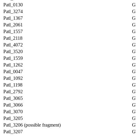
Patl_0130
G
Patl_3274
G
Patl_1367
G
Patl_2061
G
Patl_1557
G
Patl_2118
G
Patl_4072
G
Patl_3520
G
Patl_1559
G
Patl_1262
G
Patl_0047
G
Patl_1092
G
Patl_1198
G
Patl_2792
G
Patl_3065
G
Patl_3066
G
Patl_3070
G
Patl_3205
G
Patl_3206 (possible fragment)
G
Patl_3207
G