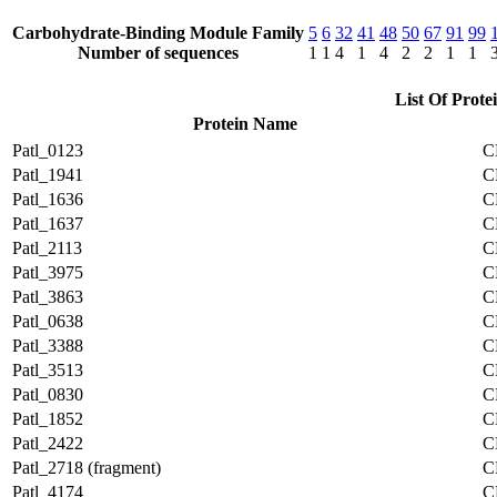
Carbohydrate-Binding Module Family
5
6
32
41
48
50
67
91
99
Number of sequences
1
1
4
1
4
2
2
1
1
List Of Prote
Protein Name
Patl_0123
C
Patl_1941
C
Patl_1636
C
Patl_1637
C
Patl_2113
C
Patl_3975
C
Patl_3863
C
Patl_0638
C
Patl_3388
C
Patl_3513
C
Patl_0830
C
Patl_1852
C
Patl_2422
C
Patl_2718 (fragment)
C
Patl_4174
C