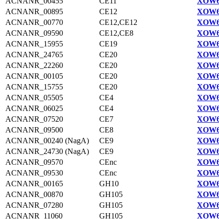
ACNANR_00455
CE11
XOW6
ACNANR_00895
CE12
XOW6
ACNANR_00770
CE12,CE12
XOW6
ACNANR_09590
CE12,CE8
XOW6
ACNANR_15955
CE19
XOW6
ACNANR_24765
CE20
XOW6
ACNANR_22260
CE20
XOW6
ACNANR_00105
CE20
XOW6
ACNANR_15755
CE20
XOW6
ACNANR_05505
CE4
XOW6
ACNANR_06025
CE4
XOW6
ACNANR_07520
CE7
XOW6
ACNANR_09500
CE8
XOW6
ACNANR_00240 (NagA)
CE9
XOW6
ACNANR_24730 (NagA)
CE9
XOW6
ACNANR_09570
CEnc
XOW6
ACNANR_09530
CEnc
XOW6
ACNANR_00165
GH10
XOW6
ACNANR_00870
GH105
XOW6
ACNANR_07280
GH105
XOW6
ACNANR_11060
GH105
XOW6