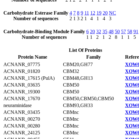
Carbohydrate Esterase Family
4
7
8
9
11
12
19
20
NC
Number of sequences
2
1
3
2
1
4
1
4
3
Carbohydrate-Binding Module Family
6
20
32
35
48
50
57
58
91
Number of sequences
1
1
2
1
2
8
1
1
5
List Of Proteins
Protein Name
Family
Refere
ACNANR_07775
CBM20,GH77
XOW6
ACNANR_01820
CBM32
XOW6
ACNANR_17615 (PulA)
CBM48,GH13
XOW6
ACNANR_03635
CBM50
XOW6
ACNANR_19300
CBM50
XOW6
ACNANR_17670
CBM50,CBM50,CBM50
XOW6
neuraminidase
CBM93,GH33
XOW6
ACNANR_03435
CBMnc
XOW6
ACNANR_00270
CBMnc
XOW6
ACNANR_00280
CBMnc
XOW6
ACNANR_24125
CBMnc
XOW6