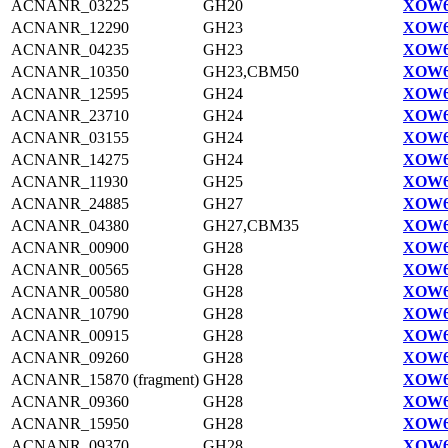
ACNANR_03225
GH20
XOW6
ACNANR_12290
GH23
XOW6
ACNANR_04235
GH23
XOW6
ACNANR_10350
GH23,CBM50
XOW6
ACNANR_12595
GH24
XOW6
ACNANR_23710
GH24
XOW6
ACNANR_03155
GH24
XOW6
ACNANR_14275
GH24
XOW6
ACNANR_11930
GH25
XOW6
ACNANR_24885
GH27
XOW6
ACNANR_04380
GH27,CBM35
XOW6
ACNANR_00900
GH28
XOW6
ACNANR_00565
GH28
XOW6
ACNANR_00580
GH28
XOW6
ACNANR_10790
GH28
XOW6
ACNANR_00915
GH28
XOW6
ACNANR_09260
GH28
XOW6
ACNANR_15870 (fragment)
GH28
XOW6
ACNANR_09360
GH28
XOW6
ACNANR_15950
GH28
XOW6
ACNANR_09370
GH28
XOW6