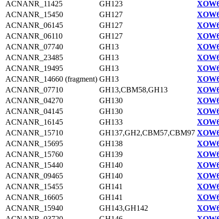
ACNANR_11425
GH123
XOW6
ACNANR_15450
GH127
XOW6
ACNANR_06145
GH127
XOW6
ACNANR_06110
GH127
XOW6
ACNANR_07740
GH13
XOW6
ACNANR_23485
GH13
XOW6
ACNANR_19495
GH13
XOW6
ACNANR_14660 (fragment)
GH13
XOW6
ACNANR_07710
GH13,CBM58,GH13
XOW6
ACNANR_04270
GH130
XOW6
ACNANR_04145
GH130
XOW6
ACNANR_16145
GH133
XOW6
ACNANR_15710
GH137,GH2,CBM57,CBM97
XOW6
ACNANR_15695
GH138
XOW6
ACNANR_15760
GH139
XOW6
ACNANR_15440
GH140
XOW6
ACNANR_09465
GH140
XOW6
ACNANR_15455
GH141
XOW6
ACNANR_16605
GH141
XOW6
ACNANR_15940
GH143,GH142
XOW6
ACNANR_03720
GH146
XOW6