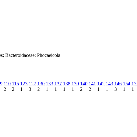
es; Bacteroidaceae; Phocaeicola
9
110
115
123
127
130
133
137
138
139
140
141
142
143
146
154
17
2
2
1
3
2
1
1
1
1
2
2
1
1
3
1
1