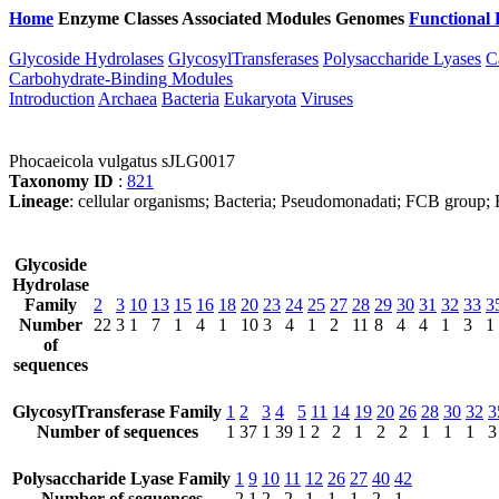
Home
Enzyme Classes
Associated Modules
Genomes
Functional 
Glycoside Hydrolases
GlycosylTransferases
Polysaccharide Lyases
C
Carbohydrate-Binding Modules
Introduction
Archaea
Bacteria
Eukaryota
Viruses
Phocaeicola vulgatus sJLG0017
Taxonomy ID
:
821
Lineage
: cellular organisms; Bacteria; Pseudomonadati; FCB group; 
Glycoside
Hydrolase
Family
2
3
10
13
15
16
18
20
23
24
25
27
28
29
30
31
32
33
3
Number
22
3
1
7
1
4
1
10
3
4
1
2
11
8
4
4
1
3
1
of
sequences
GlycosylTransferase Family
1
2
3
4
5
11
14
19
20
26
28
30
32
3
Number of sequences
1
37
1
39
1
2
2
1
2
2
1
1
1
3
Polysaccharide Lyase Family
1
9
10
11
12
26
27
40
42
Number of sequences
2
1
2
2
1
1
1
2
1