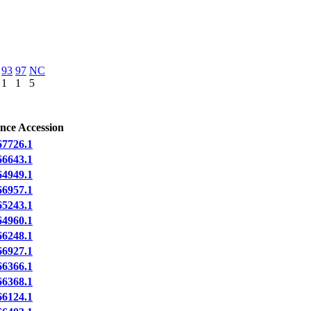
93
97
NC
1
1
5
nce Accession
7726.1
6643.1
4949.1
6957.1
5243.1
4960.1
6248.1
6927.1
6366.1
6368.1
6124.1