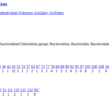
Data
Download CAZy
arbohydrate Esterases
Auxiliary Activities
Bacteroidota/Chlorobiota group; Bacteroidota; Bacteroidia; Bacteroidal
5
36
42
43
51
53
57
63
67
73
77
78
84
88
89
92
95
97
105
106
108
10
1
1
21
3
1
1
2
1
3
1
4
1
3
1
6
3
6
8
3
2
6
5
51
111
119
121
122
NC
2
1
2
1
1
8