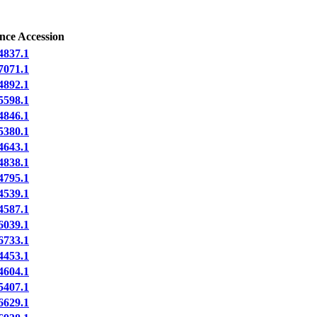
nce Accession
837.1
071.1
892.1
598.1
846.1
380.1
643.1
838.1
795.1
539.1
587.1
039.1
733.1
453.1
604.1
407.1
629.1