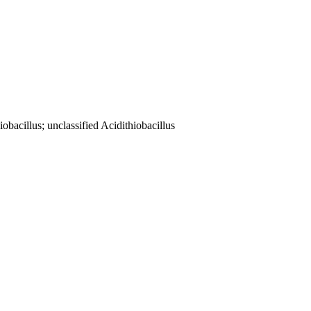
obacillus; unclassified Acidithiobacillus