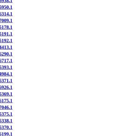
938.1
950.1
314.1
009.1
178.1
191.1
192.1
413.1
290.1
717.1
393.1
984.1
371.1
926.1
369.1
175.1
046.1
375.1
338.1
370.1
199.1