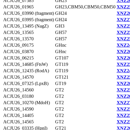
ACJU26_07385
GH23
XNZ26
ACJU26_01965
GH23,CBM50,CBM50,CBM50
XNZ25
ACJU26_03990 (fragment)
GH24
XNZ26
ACJU26_03995 (fragment)
GH24
XNZ27
ACJU26_13495 (NagZ)
GH3
XNZ25
ACJU26_13565
GH57
XNZ25
ACJU26_13570
GH57
XNZ25
ACJU26_09175
GHnc
XNZ24
ACJU26_03870
GHnc
XNZ26
ACJU26_06215
GT107
XNZ26
ACJU26_14685 (FtsW)
GT119
XNZ25
ACJU26_12435 (RodA)
GT119
XNZ24
ACJU26_14570
GT121
XNZ25
ACJU26_07325 (LpxB)
GT19
XNZ26
ACJU26_14560
GT2
XNZ25
ACJU26_03180
GT2
XNZ26
ACJU26_10270 (MdoH)
GT2
XNZ27
ACJU26_14590
GT2
XNZ25
ACJU26_14405
GT2
XNZ25
ACJU26_14565
GT2
XNZ25
ACJU26_03335 (HpnI)
GT21
XNZ26