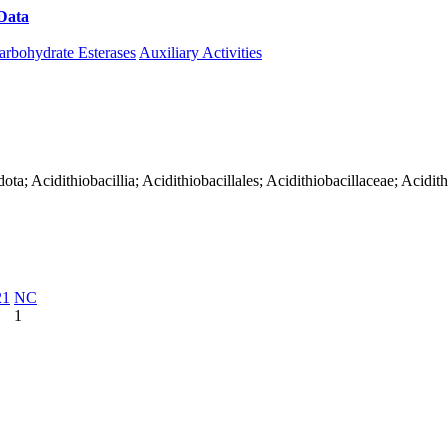
Data
Download CAZy
arbohydrate Esterases
Auxiliary Activities
; Acidithiobacillia; Acidithiobacillales; Acidithiobacillaceae; Acidithi
21
NC
1