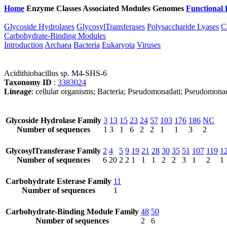
Home
Enzyme Classes
Associated Modules
Genomes
Functional 
Glycoside Hydrolases
GlycosylTransferases
Polysaccharide Lyases
C
Carbohydrate-Binding Modules
Introduction
Archaea
Bacteria
Eukaryota
Viruses
Acidithiobacillus sp. M4-SHS-6
Taxonomy ID
:
3383024
Lineage
: cellular organisms; Bacteria; Pseudomonadati; Pseudomonadota
Glycoside Hydrolase Family
3
13
15
23
24
57
103
176
186
NC
Number of sequences
1
3
1
6
2
2
1
1
3
2
GlycosylTransferase Family
2
4
5
9
19
21
28
30
35
51
107
119
1
Number of sequences
6
20
2
2
1
1
1
2
2
3
1
2
1
Carbohydrate Esterase Family
11
Number of sequences
1
Carbohydrate-Binding Module Family
48
50
Number of sequences
2
6