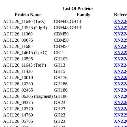
List Of Proteins
Protein Name
Family
Refere
ACJU26_11640 (TreZ)
CBM48,GH13
XNZ24
ACJU26_13555 (GlgB)
CBM48,GH13
XNZ27
ACJU26_11960
CBM50
XNZ24
ACJU26_00075
CBM50
XNZ25
ACJU26_11685
CBM50
XNZ24
ACJU26_14615 (LpxC)
CE11
XNZ25
ACJU26_10595
GH103
XNZ24
ACJU26_11645 (TreY)
GH13
XNZ24
ACJU26_11430
GH15
XNZ24
ACJU26_10010
GH176
XNZ24
ACJU26_10280
GH186
XNZ24
ACJU26_02465
GH186
XNZ26
ACJU26_06305 (fragment)
GH186
XNZ26
ACJU26_09375
GH23
XNZ24
ACJU26_10370
GH23
XNZ24
ACJU26_14760
GH23
XNZ25
ACJU26_05705
GH23
XNZ26