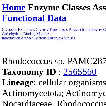
Home
Enzyme Classes
Ass
Functional Data
Downloa
Glycoside Hydrolases
GlycosylTransferases
Polysaccharide Lyases
C
Carbohydrate-Binding Modules
Introduction
Archaea
Bacteria
Eukaryota
Viruses
Rhodococcus sp. PAMC28
Taxonomy ID
:
2565560
Lineage
: cellular organisms
Actinomycetota; Actinomyce
Nocardiaceae; Rhodococcus;