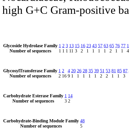
high G+C Gram-positive bac
Glycoside Hydrolase Family
1
2
3
13
15
16
23
43
57
63
65
76
77
1
Number of sequences
1
1
1
11
3
2
1
1
1
1
2
1
1
4
GlycosylTransferase Family
1
2
4
20
26
28
35
39
51
53
81
85
87
Number of sequences
2
16
9
1
1
1
1
1
2
2
1
1
3
Carbohydrate Esterase Family
1
14
Number of sequences
3
2
Carbohydrate-Binding Module Family
48
Number of sequences
5