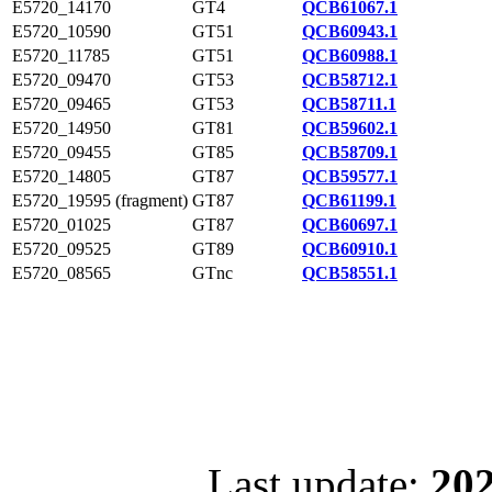
E5720_14170
GT4
QCB61067.1
E5720_10590
GT51
QCB60943.1
E5720_11785
GT51
QCB60988.1
E5720_09470
GT53
QCB58712.1
E5720_09465
GT53
QCB58711.1
E5720_14950
GT81
QCB59602.1
E5720_09455
GT85
QCB58709.1
E5720_14805
GT87
QCB59577.1
E5720_19595 (fragment)
GT87
QCB61199.1
E5720_01025
GT87
QCB60697.1
E5720_09525
GT89
QCB60910.1
E5720_08565
GTnc
QCB58551.1
Last update:
202