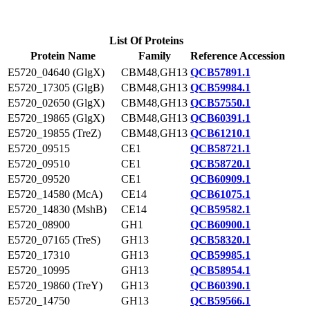
List Of Proteins
Protein Name
Family
Reference Accession
E5720_04640 (GlgX)
CBM48,GH13
QCB57891.1
E5720_17305 (GlgB)
CBM48,GH13
QCB59984.1
E5720_02650 (GlgX)
CBM48,GH13
QCB57550.1
E5720_19865 (GlgX)
CBM48,GH13
QCB60391.1
E5720_19855 (TreZ)
CBM48,GH13
QCB61210.1
E5720_09515
CE1
QCB58721.1
E5720_09510
CE1
QCB58720.1
E5720_09520
CE1
QCB60909.1
E5720_14580 (McA)
CE14
QCB61075.1
E5720_14830 (MshB)
CE14
QCB59582.1
E5720_08900
GH1
QCB60900.1
E5720_07165 (TreS)
GH13
QCB58320.1
E5720_17310
GH13
QCB59985.1
E5720_10995
GH13
QCB58954.1
E5720_19860 (TreY)
GH13
QCB60390.1
E5720_14750
GH13
QCB59566.1