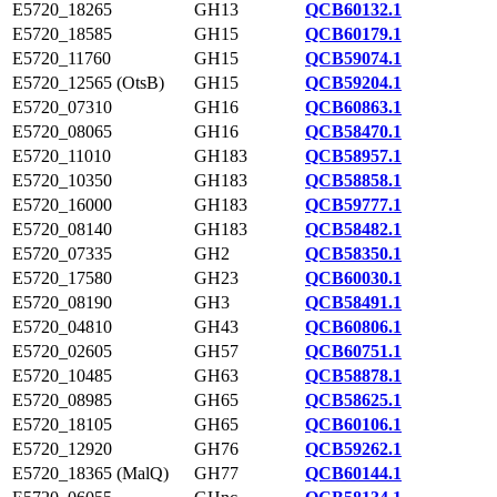
E5720_18265
GH13
QCB60132.1
E5720_18585
GH15
QCB60179.1
E5720_11760
GH15
QCB59074.1
E5720_12565 (OtsB)
GH15
QCB59204.1
E5720_07310
GH16
QCB60863.1
E5720_08065
GH16
QCB58470.1
E5720_11010
GH183
QCB58957.1
E5720_10350
GH183
QCB58858.1
E5720_16000
GH183
QCB59777.1
E5720_08140
GH183
QCB58482.1
E5720_07335
GH2
QCB58350.1
E5720_17580
GH23
QCB60030.1
E5720_08190
GH3
QCB58491.1
E5720_04810
GH43
QCB60806.1
E5720_02605
GH57
QCB60751.1
E5720_10485
GH63
QCB58878.1
E5720_08985
GH65
QCB58625.1
E5720_18105
GH65
QCB60106.1
E5720_12920
GH76
QCB59262.1
E5720_18365 (MalQ)
GH77
QCB60144.1