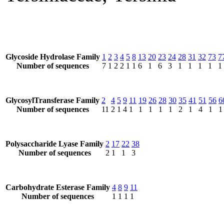
Glycoside Hydrolase Family
1
2
3
4
5
8
13
20
23
24
28
31
32
73
7
Number of sequences
7
1
2
2
1
1
6
1
6
3
1
1
1
1
1
GlycosylTransferase Family
2
4
5
9
11
19
26
28
30
35
41
51
56
6
Number of sequences
11
2
1
4
1
1
1
1
1
2
1
4
1
1
Polysaccharide Lyase Family
2
17
22
38
Number of sequences
2
1
1
3
Carbohydrate Esterase Family
4
8
9
11
Number of sequences
1
1
1
1