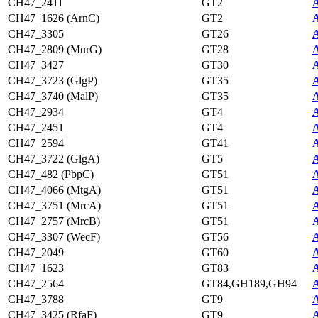
CH47_2411
GT2
A
CH47_1626 (ArnC)
GT2
A
CH47_3305
GT26
A
CH47_2809 (MurG)
GT28
A
CH47_3427
GT30
A
CH47_3723 (GlgP)
GT35
A
CH47_3740 (MalP)
GT35
A
CH47_2934
GT4
A
CH47_2451
GT4
A
CH47_2594
GT41
A
CH47_3722 (GlgA)
GT5
A
CH47_482 (PbpC)
GT51
A
CH47_4066 (MtgA)
GT51
A
CH47_3751 (MrcA)
GT51
A
CH47_2757 (MrcB)
GT51
A
CH47_3307 (WecF)
GT56
A
CH47_2049
GT60
A
CH47_1623
GT83
A
CH47_2564
GT84,GH189,GH94
A
CH47_3788
GT9
A
CH47_3425 (RfaF)
GT9
A