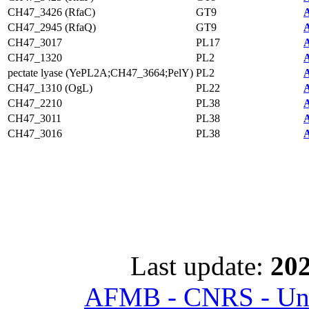
CH47_3426 (RfaC)
GT9
A
CH47_2945 (RfaQ)
GT9
A
CH47_3017
PL17
A
CH47_1320
PL2
A
pectate lyase (YePL2A;CH47_3664;PelY)
PL2
A
CH47_1310 (OgL)
PL22
A
CH47_2210
PL38
A
CH47_3011
PL38
A
CH47_3016
PL38
A
Last update:
202
AFMB - CNRS - Univ