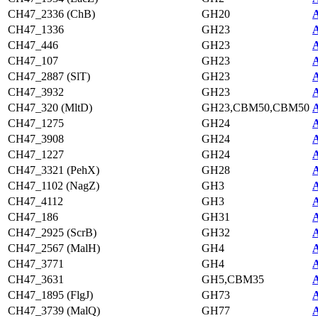
CH47_2336 (ChB)
GH20
A
CH47_1336
GH23
A
CH47_446
GH23
A
CH47_107
GH23
A
CH47_2887 (SlT)
GH23
A
CH47_3932
GH23
A
CH47_320 (MltD)
GH23,CBM50,CBM50
A
CH47_1275
GH24
A
CH47_3908
GH24
A
CH47_1227
GH24
A
CH47_3321 (PehX)
GH28
A
CH47_1102 (NagZ)
GH3
A
CH47_4112
GH3
A
CH47_186
GH31
A
CH47_2925 (ScrB)
GH32
A
CH47_2567 (MalH)
GH4
A
CH47_3771
GH4
A
CH47_3631
GH5,CBM35
A
CH47_1895 (FlgJ)
GH73
A
CH47_3739 (MalQ)
GH77
A