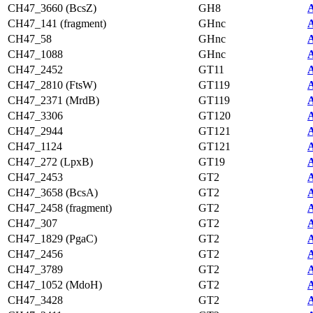
CH47_3660 (BcsZ)
GH8
A
CH47_141 (fragment)
GHnc
A
CH47_58
GHnc
A
CH47_1088
GHnc
A
CH47_2452
GT11
A
CH47_2810 (FtsW)
GT119
A
CH47_2371 (MrdB)
GT119
A
CH47_3306
GT120
A
CH47_2944
GT121
A
CH47_1124
GT121
A
CH47_272 (LpxB)
GT19
A
CH47_2453
GT2
A
CH47_3658 (BcsA)
GT2
A
CH47_2458 (fragment)
GT2
A
CH47_307
GT2
A
CH47_1829 (PgaC)
GT2
A
CH47_2456
GT2
A
CH47_3789
GT2
A
CH47_1052 (MdoH)
GT2
A
CH47_3428
GT2
A