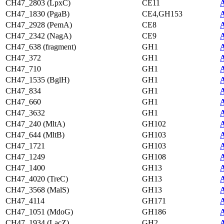
CH47_2803 (LpxC)
CE11
A
CH47_1830 (PgaB)
CE4,GH153
A
CH47_2928 (PemA)
CE8
A
CH47_2342 (NagA)
CE9
A
CH47_638 (fragment)
GH1
A
CH47_372
GH1
A
CH47_710
GH1
A
CH47_1535 (BglH)
GH1
A
CH47_834
GH1
A
CH47_660
GH1
A
CH47_3632
GH1
A
CH47_240 (MltA)
GH102
A
CH47_644 (MltB)
GH103
A
CH47_1721
GH103
A
CH47_1249
GH108
A
CH47_1400
GH13
A
CH47_4020 (TreC)
GH13
A
CH47_3568 (MalS)
GH13
A
CH47_4114
GH171
A
CH47_1051 (MdoG)
GH186
A
CH47_1934 (LacZ)
GH2
A