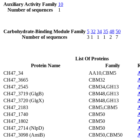
Auxiliary Activity Family
10
Number of sequences
1
Carbohydrate-Binding Module Family
5
32
34
35
48
50
Number of sequences
3
1
1
1
2
7
List Of Proteins
Protein Name
Family
R
CH47_34
AA10,CBM5
A
CH47_3665
CBM32
A
CH47_2545
CBM34,GH13
A
CH47_3719 (GlgB)
CBM48,GH13
A
CH47_3720 (GlgX)
CBM48,GH13
A
CH47_2183
CBM5,CBM5
A
CH47_1740
CBM50
A
CH47_1802
CBM50
A
CH47_2714 (NlpD)
CBM50
A
CH47_3098 (AmiB)
CBM50,CBM50
A