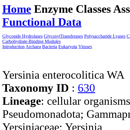
Home
Enzyme Classes
Ass
Functional Data
Downloa
Glycoside Hydrolases
GlycosylTransferases
Polysaccharide Lyases
C
Carbohydrate-Binding Modules
Introduction
Archaea
Bacteria
Eukaryota
Viruses
Yersinia enterocolitica WA
Taxonomy ID
:
630
Lineage
: cellular organism
Pseudomonadota; Gammaprot
Yersiniaceae; Yersinia