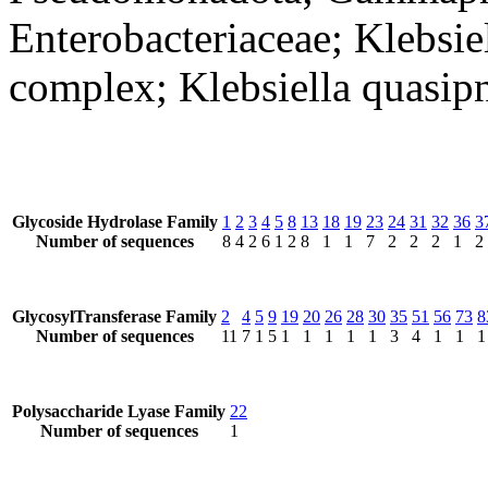
Enterobacteriaceae; Klebsie
complex; Klebsiella quasi
Glycoside Hydrolase Family
1
2
3
4
5
8
13
18
19
23
24
31
32
36
3
Number of sequences
8
4
2
6
1
2
8
1
1
7
2
2
2
1
2
GlycosylTransferase Family
2
4
5
9
19
20
26
28
30
35
51
56
73
8
Number of sequences
11
7
1
5
1
1
1
1
1
3
4
1
1
1
Polysaccharide Lyase Family
22
Number of sequences
1