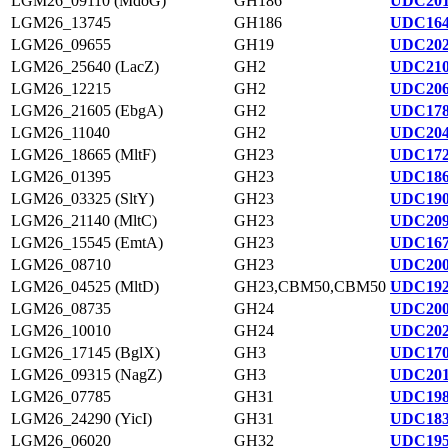
LGM26_09110 (MdoG)
GH186
UDC201
LGM26_13745
GH186
UDC164
LGM26_09655
GH19
UDC202
LGM26_25640 (LacZ)
GH2
UDC210
LGM26_12215
GH2
UDC206
LGM26_21605 (EbgA)
GH2
UDC178
LGM26_11040
GH2
UDC204
LGM26_18665 (MltF)
GH23
UDC172
LGM26_01395
GH23
UDC186
LGM26_03325 (SltY)
GH23
UDC190
LGM26_21140 (MltC)
GH23
UDC209
LGM26_15545 (EmtA)
GH23
UDC167
LGM26_08710
GH23
UDC200
LGM26_04525 (MltD)
GH23,CBM50,CBM50
UDC192
LGM26_08735
GH24
UDC200
LGM26_10010
GH24
UDC202
LGM26_17145 (BglX)
GH3
UDC170
LGM26_09315 (NagZ)
GH3
UDC201
LGM26_07785
GH31
UDC198
LGM26_24290 (YicI)
GH31
UDC183
LGM26_06020
GH32
UDC195