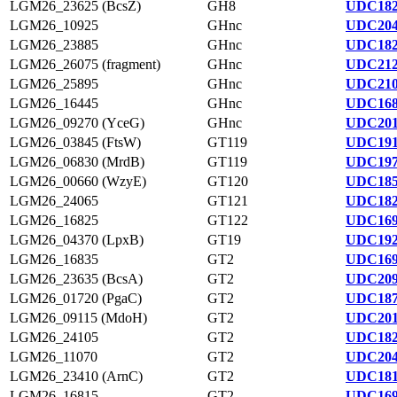
LGM26_23625 (BcsZ)
GH8
UDC182
LGM26_10925
GHnc
UDC204
LGM26_23885
GHnc
UDC182
LGM26_26075 (fragment)
GHnc
UDC212
LGM26_25895
GHnc
UDC210
LGM26_16445
GHnc
UDC168
LGM26_09270 (YceG)
GHnc
UDC201
LGM26_03845 (FtsW)
GT119
UDC191
LGM26_06830 (MrdB)
GT119
UDC197
LGM26_00660 (WzyE)
GT120
UDC185
LGM26_24065
GT121
UDC182
LGM26_16825
GT122
UDC169
LGM26_04370 (LpxB)
GT19
UDC192
LGM26_16835
GT2
UDC169
LGM26_23635 (BcsA)
GT2
UDC209
LGM26_01720 (PgaC)
GT2
UDC187
LGM26_09115 (MdoH)
GT2
UDC201
LGM26_24105
GT2
UDC182
LGM26_11070
GT2
UDC204
LGM26_23410 (ArnC)
GT2
UDC181
LGM26_16815
GT2
UDC169