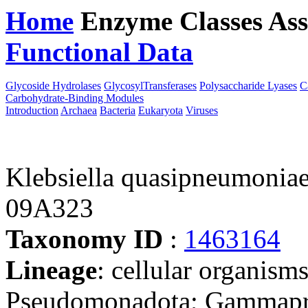
Home
Enzyme Classes
Ass
Functional Data
Downloa
Glycoside Hydrolases
GlycosylTransferases
Polysaccharide Lyases
C
Carbohydrate-Binding Modules
Introduction
Archaea
Bacteria
Eukaryota
Viruses
Klebsiella quasipneumoniae
09A323
Taxonomy ID
:
1463164
Lineage
: cellular organism
Pseudomonadota; Gammaprot