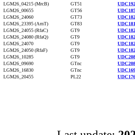
LGM26_04215 (MrcB)
GT51
UDC192
LGM26_00655
GT56
UDC185
LGM26_24060
GT73
UDC182
LGM26_23395 (ArnT)
GT83
UDC181
LGM26_24055 (RfaC)
GT9
UDC182
LGM26_24080 (RfaQ)
GT9
UDC182
LGM26_24070
GT9
UDC182
LGM26_24050 (RfaF)
GT9
UDC182
LGM26_10285
GT9
UDC208
LGM26_09690
GTnc
UDC208
LGM26_16830
GTnc
UDC169
LGM26_20455
PL22
UDC176
Last update:
202