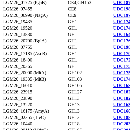
LGM26_01725 (PgaB)
CE4,GH153
UDC187
LGM26_07455
CE8
UDC198
LGM26_06990 (NagA)
CE9
UDC197
LGM26_19435
GH1
UDC174
LGM26_19520
GH1
UDC174
LGM26_13830
GH1
UDC164
LGM26_20790 (BglA)
GH1
UDC176
LGM26_07755
GH1
UDC198
LGM26_17185 (AscB)
GH1
UDC170
LGM26_18400
GH1
UDC172
LGM26_20365
GH1
UDC175
LGM26_20000 (MltA)
GH102
UDC175
LGM26_19335 (MltB)
GH103
UDC174
LGM26_16010
GH105
UDC168
LGM26_23915
GH127
UDC182
LGM26_23890
GH13
UDC182
LGM26_13220
GH13
UDC163
LGM26_16175 (AmyA)
GH13
UDC168
LGM26_02355 (TreC)
GH13
UDC188
LGM26_10440
GH18
UDC203