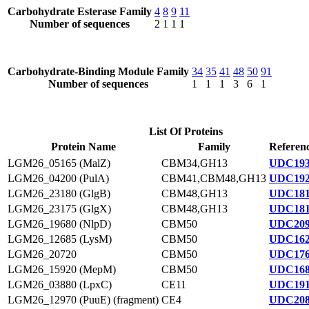
Carbohydrate Esterase Family
4
8
9
11
Number of sequences
2
1
1
1
Carbohydrate-Binding Module Family
34
35
41
48
50
91
Number of sequences
1
1
1
3
6
1
List Of Proteins
Protein Name
Family
Referenc
LGM26_05165 (MalZ)
CBM34,GH13
UDC193
LGM26_04200 (PulA)
CBM41,CBM48,GH13
UDC192
LGM26_23180 (GlgB)
CBM48,GH13
UDC181
LGM26_23175 (GlgX)
CBM48,GH13
UDC181
LGM26_19680 (NlpD)
CBM50
UDC209
LGM26_12685 (LysM)
CBM50
UDC162
LGM26_20720
CBM50
UDC176
LGM26_15920 (MepM)
CBM50
UDC168
LGM26_03880 (LpxC)
CE11
UDC191
LGM26_12970 (PuuE) (fragment)
CE4
UDC208