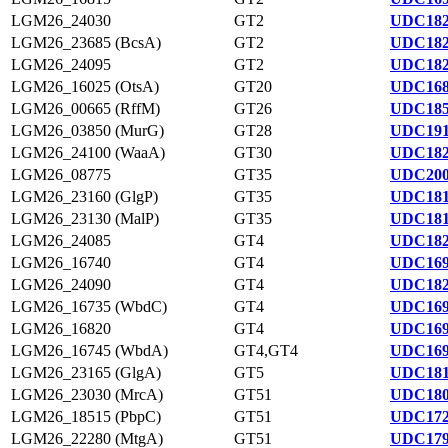
LGM26_24030
GT2
UDC182
LGM26_23685 (BcsA)
GT2
UDC182
LGM26_24095
GT2
UDC182
LGM26_16025 (OtsA)
GT20
UDC168
LGM26_00665 (RffM)
GT26
UDC185
LGM26_03850 (MurG)
GT28
UDC191
LGM26_24100 (WaaA)
GT30
UDC182
LGM26_08775
GT35
UDC200
LGM26_23160 (GlgP)
GT35
UDC181
LGM26_23130 (MalP)
GT35
UDC181
LGM26_24085
GT4
UDC182
LGM26_16740
GT4
UDC169
LGM26_24090
GT4
UDC182
LGM26_16735 (WbdC)
GT4
UDC169
LGM26_16820
GT4
UDC169
LGM26_16745 (WbdA)
GT4,GT4
UDC169
LGM26_23165 (GlgA)
GT5
UDC181
LGM26_23030 (MrcA)
GT51
UDC180
LGM26_18515 (PbpC)
GT51
UDC172
LGM26_22280 (MtgA)
GT51
UDC179