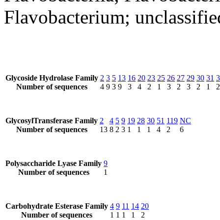
Flavobacterium; unclassifi
Glycoside Hydrolase Family
2
3
5
13
16
20
23
25
26
27
29
30
31
3
Number of sequences
4
9
3
9
3
4
2
1
3
2
3
2
1
2
GlycosylTransferase Family
2
4
5
9
19
28
30
51
119
NC
Number of sequences
13
8
2
3
1
1
1
4
2
6
Polysaccharide Lyase Family
9
Number of sequences
1
Carbohydrate Esterase Family
4
9
11
14
20
Number of sequences
1
1
1
1
2