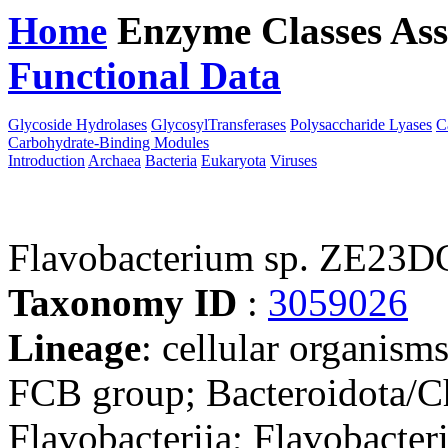
Home
Enzyme Classes
Ass
Functional Data
Downloa
Glycoside Hydrolases
GlycosylTransferases
Polysaccharide Lyases
C
Carbohydrate-Binding Modules
Introduction
Archaea
Bacteria
Eukaryota
Viruses
Flavobacterium sp. ZE23D
Taxonomy ID
:
3059026
Lineage
: cellular organism
FCB group; Bacteroidota/Ch
Flavobacteriia; Flavobacteri