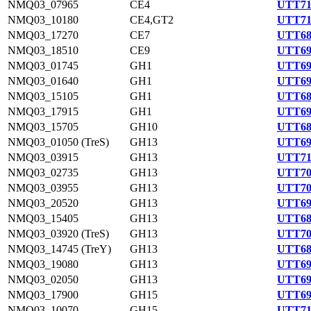
NMQ03_07965
CE4
UTT71
NMQ03_10180
CE4,GT2
UTT71
NMQ03_17270
CE7
UTT68
NMQ03_18510
CE9
UTT69
NMQ03_01745
GH1
UTT69
NMQ03_01640
GH1
UTT69
NMQ03_15105
GH1
UTT68
NMQ03_17915
GH1
UTT69
NMQ03_15705
GH10
UTT68
NMQ03_01050 (TreS)
GH13
UTT69
NMQ03_03915
GH13
UTT71
NMQ03_02735
GH13
UTT70
NMQ03_03955
GH13
UTT70
NMQ03_20520
GH13
UTT69
NMQ03_15405
GH13
UTT68
NMQ03_03920 (TreS)
GH13
UTT70
NMQ03_14745 (TreY)
GH13
UTT68
NMQ03_19080
GH13
UTT69
NMQ03_02050
GH13
UTT69
NMQ03_17900
GH15
UTT69
NMQ03_10070
GH15
UTT71