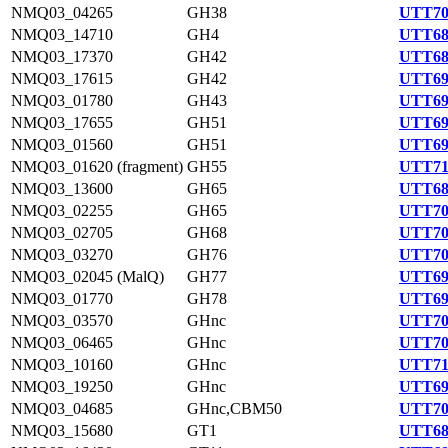
NMQ03_04265
GH38
UTT70
NMQ03_14710
GH4
UTT68
NMQ03_17370
GH42
UTT68
NMQ03_17615
GH42
UTT69
NMQ03_01780
GH43
UTT69
NMQ03_17655
GH51
UTT69
NMQ03_01560
GH51
UTT69
NMQ03_01620 (fragment)
GH55
UTT71
NMQ03_13600
GH65
UTT68
NMQ03_02255
GH65
UTT70
NMQ03_02705
GH68
UTT70
NMQ03_03270
GH76
UTT70
NMQ03_02045 (MalQ)
GH77
UTT69
NMQ03_01770
GH78
UTT69
NMQ03_03570
GHnc
UTT70
NMQ03_06465
GHnc
UTT70
NMQ03_10160
GHnc
UTT71
NMQ03_19250
GHnc
UTT69
NMQ03_04685
GHnc,CBM50
UTT70
NMQ03_15680
GT1
UTT68