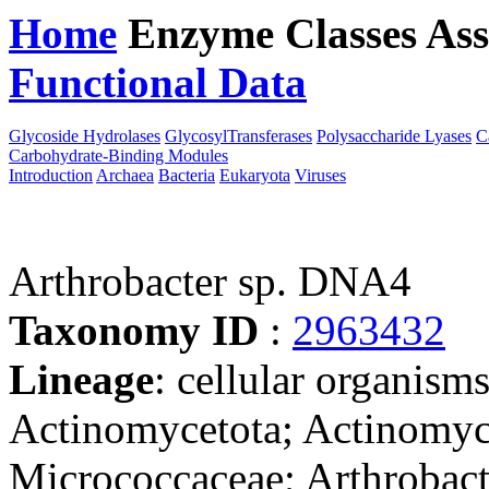
Home
Enzyme Classes
Ass
Functional Data
Downloa
Glycoside Hydrolases
GlycosylTransferases
Polysaccharide Lyases
C
Carbohydrate-Binding Modules
Introduction
Archaea
Bacteria
Eukaryota
Viruses
Arthrobacter sp. DNA4
Taxonomy ID
:
2963432
Lineage
: cellular organisms
Actinomycetota; Actinomyc
Micrococcaceae; Arthrobacte