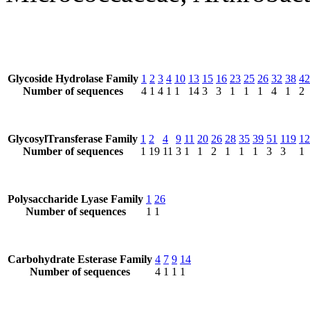
Glycoside Hydrolase Family
1
2
3
4
10
13
15
16
23
25
26
32
38
42
Number of sequences
4
1
4
1
1
14
3
3
1
1
1
4
1
2
GlycosylTransferase Family
1
2
4
9
11
20
26
28
35
39
51
119
12
Number of sequences
1
19
11
3
1
1
2
1
1
1
3
3
1
Polysaccharide Lyase Family
1
26
Number of sequences
1
1
Carbohydrate Esterase Family
4
7
9
14
Number of sequences
4
1
1
1