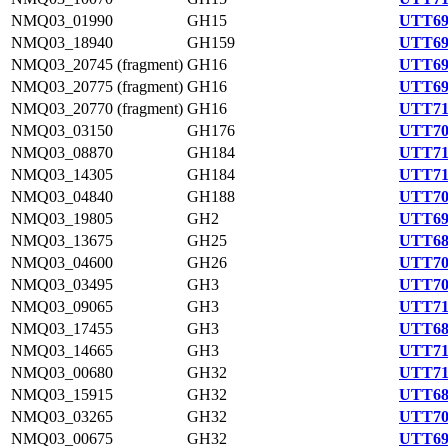
NMQ03_01990
GH15
UTT69
NMQ03_18940
GH159
UTT69
NMQ03_20745 (fragment)
GH16
UTT69
NMQ03_20775 (fragment)
GH16
UTT69
NMQ03_20770 (fragment)
GH16
UTT71
NMQ03_03150
GH176
UTT70
NMQ03_08870
GH184
UTT71
NMQ03_14305
GH184
UTT71
NMQ03_04840
GH188
UTT70
NMQ03_19805
GH2
UTT69
NMQ03_13675
GH25
UTT68
NMQ03_04600
GH26
UTT70
NMQ03_03495
GH3
UTT70
NMQ03_09065
GH3
UTT71
NMQ03_17455
GH3
UTT68
NMQ03_14665
GH3
UTT71
NMQ03_00680
GH32
UTT71
NMQ03_15915
GH32
UTT68
NMQ03_03265
GH32
UTT70
NMQ03_00675
GH32
UTT69