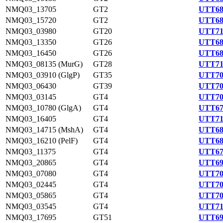
NMQ03_13705
GT2
UTT68
NMQ03_15720
GT2
UTT68
NMQ03_03980
GT20
UTT71
NMQ03_13350
GT26
UTT68
NMQ03_16450
GT26
UTT68
NMQ03_08135 (MurG)
GT28
UTT71
NMQ03_03910 (GlgP)
GT35
UTT70
NMQ03_06430
GT39
UTT70
NMQ03_03145
GT4
UTT70
NMQ03_10780 (GlgA)
GT4
UTT67
NMQ03_16405
GT4
UTT71
NMQ03_14715 (MshA)
GT4
UTT68
NMQ03_16210 (PelF)
GT4
UTT68
NMQ03_11375
GT4
UTT67
NMQ03_20865
GT4
UTT69
NMQ03_07080
GT4
UTT70
NMQ03_02445
GT4
UTT70
NMQ03_05865
GT4
UTT70
NMQ03_03545
GT4
UTT71
NMQ03_17695
GT51
UTT69