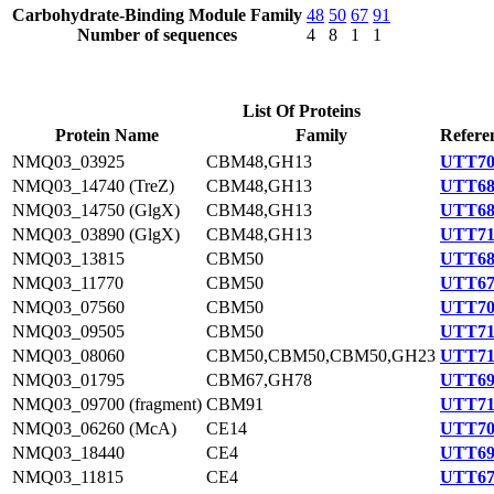
Carbohydrate-Binding Module Family
48
50
67
91
Number of sequences
4
8
1
1
List Of Proteins
Protein Name
Family
Refere
NMQ03_03925
CBM48,GH13
UTT70
NMQ03_14740 (TreZ)
CBM48,GH13
UTT68
NMQ03_14750 (GlgX)
CBM48,GH13
UTT68
NMQ03_03890 (GlgX)
CBM48,GH13
UTT71
NMQ03_13815
CBM50
UTT68
NMQ03_11770
CBM50
UTT67
NMQ03_07560
CBM50
UTT70
NMQ03_09505
CBM50
UTT71
NMQ03_08060
CBM50,CBM50,CBM50,GH23
UTT71
NMQ03_01795
CBM67,GH78
UTT69
NMQ03_09700 (fragment)
CBM91
UTT71
NMQ03_06260 (McA)
CE14
UTT70
NMQ03_18440
CE4
UTT69
NMQ03_11815
CE4
UTT67