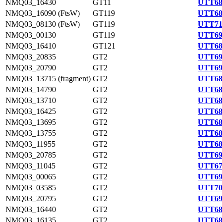
NMQ03_16430
GT11
UTT68
NMQ03_16090 (FtsW)
GT119
UTT68
NMQ03_08130 (FtsW)
GT119
UTT71
NMQ03_00130
GT119
UTT69
NMQ03_16410
GT121
UTT68
NMQ03_20835
GT2
UTT69
NMQ03_20790
GT2
UTT69
NMQ03_13715 (fragment)
GT2
UTT68
NMQ03_14790
GT2
UTT68
NMQ03_13710
GT2
UTT68
NMQ03_16425
GT2
UTT68
NMQ03_13695
GT2
UTT68
NMQ03_13755
GT2
UTT68
NMQ03_11955
GT2
UTT68
NMQ03_20785
GT2
UTT69
NMQ03_11045
GT2
UTT67
NMQ03_00065
GT2
UTT69
NMQ03_03585
GT2
UTT70
NMQ03_20795
GT2
UTT69
NMQ03_16440
GT2
UTT68
NMQ03_16135
GT2
UTT68