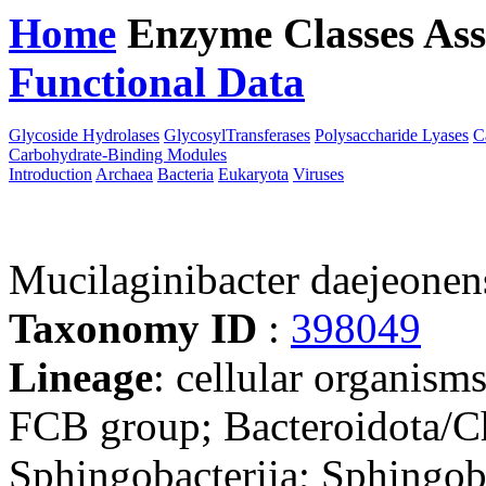
Home
Enzyme Classes
Ass
Functional Data
Downloa
Glycoside Hydrolases
GlycosylTransferases
Polysaccharide Lyases
C
Carbohydrate-Binding Modules
Introduction
Archaea
Bacteria
Eukaryota
Viruses
Mucilaginibacter daejeon
Taxonomy ID
:
398049
Lineage
: cellular organism
FCB group; Bacteroidota/Ch
Sphingobacteriia; Sphingoba