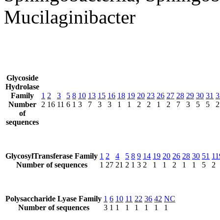
Mucilaginibacter
Glycoside
Hydrolase
Family
1
2
3
5
8
10
13
15
16
18
19
20
23
26
27
28
29
30
31
3
Number
2
16
11
6
1
3
7
3
3
1
1
2
2
1
2
7
3
5
5
2
of
sequences
GlycosylTransferase Family
1
2
4
5
8
9
14
19
20
26
28
30
51
11
Number of sequences
1
27
21
2
1
3
2
1
1
2
1
1
5
2
Polysaccharide Lyase Family
1
6
10
11
22
36
42
NC
Number of sequences
3
1
1
1
1
1
1
1