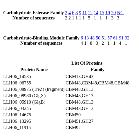
Carbohydrate Esterase Family
2
4
6
8
9
11
12
14
15
19
20
NC
Number of sequences
2
2
1
1
1
1
5
1
1
1
3
3
Carbohydrate-Binding Module Family
6
13
48
50
51
57
61
91
92
Number of sequences
4
1
8
3
2
1
1
4
1
List Of Proteins
Protein Name
Family
LLH06_14535
CBM13,GH43
LLH06_06755
CBM48,CBM48,CBM48,CBM48
LLH06_08975 (TreZ) (fragment)
CBM48,GH13
LLH06_08980 (GlgX)
CBM48,GH13
LLH06_05910 (GlgB)
CBM48,GH13
LLH06_03245
CBM48,GH13
LLH06_14675
CBM50
LLH06_13295
CBM51,GH27
LLH06_11915
CBM92