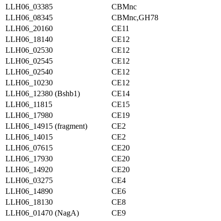
LLH06_03385
CBMnc
LLH06_08345
CBMnc,GH78
LLH06_20160
CE11
LLH06_18140
CE12
LLH06_02530
CE12
LLH06_02545
CE12
LLH06_02540
CE12
LLH06_10230
CE12
LLH06_12380 (Bshb1)
CE14
LLH06_11815
CE15
LLH06_17980
CE19
LLH06_14915 (fragment)
CE2
LLH06_14015
CE2
LLH06_07615
CE20
LLH06_17930
CE20
LLH06_14920
CE20
LLH06_03275
CE4
LLH06_14890
CE6
LLH06_18130
CE8
LLH06_01470 (NagA)
CE9