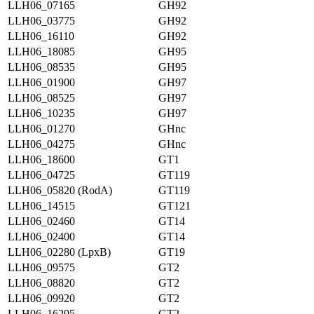
LLH06_07165
GH92
LLH06_03775
GH92
LLH06_16110
GH92
LLH06_18085
GH95
LLH06_08535
GH95
LLH06_01900
GH97
LLH06_08525
GH97
LLH06_10235
GH97
LLH06_01270
GHnc
LLH06_04275
GHnc
LLH06_18600
GT1
LLH06_04725
GT119
LLH06_05820 (RodA)
GT119
LLH06_14515
GT121
LLH06_02460
GT14
LLH06_02400
GT14
LLH06_02280 (LpxB)
GT19
LLH06_09575
GT2
LLH06_08820
GT2
LLH06_09920
GT2
LLH06_16295
GT2