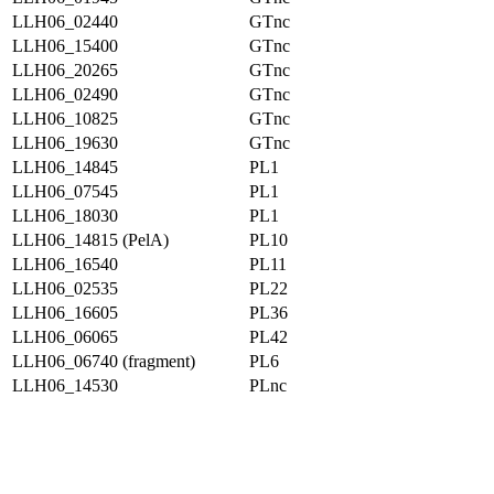
LLH06_02440
GTnc
LLH06_15400
GTnc
LLH06_20265
GTnc
LLH06_02490
GTnc
LLH06_10825
GTnc
LLH06_19630
GTnc
LLH06_14845
PL1
LLH06_07545
PL1
LLH06_18030
PL1
LLH06_14815 (PelA)
PL10
LLH06_16540
PL11
LLH06_02535
PL22
LLH06_16605
PL36
LLH06_06065
PL42
LLH06_06740 (fragment)
PL6
LLH06_14530
PLnc