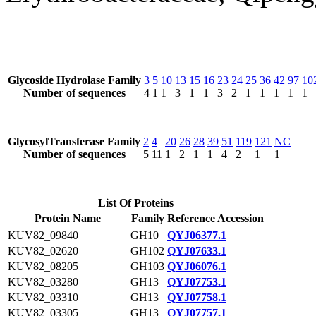
Glycoside Hydrolase Family
3
5
10
13
15
16
23
24
25
36
42
97
10
Number of sequences
4
1
1
3
1
1
3
2
1
1
1
1
1
GlycosylTransferase Family
2
4
20
26
28
39
51
119
121
NC
Number of sequences
5
11
1
2
1
1
4
2
1
1
List Of Proteins
Protein Name
Family
Reference Accession
KUV82_09840
GH10
QYJ06377.1
KUV82_02620
GH102
QYJ07633.1
KUV82_08205
GH103
QYJ06076.1
KUV82_03280
GH13
QYJ07753.1
KUV82_03310
GH13
QYJ07758.1
KUV82_03305
GH13
QYJ07757.1