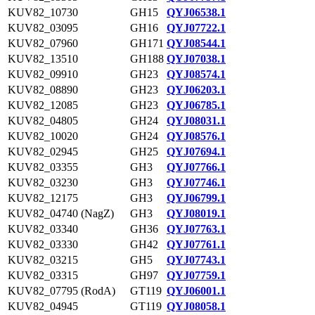
KUV82_10730
GH15
QYJ06538.1
KUV82_03095
GH16
QYJ07722.1
KUV82_07960
GH171
QYJ08544.1
KUV82_13510
GH188
QYJ07038.1
KUV82_09910
GH23
QYJ08574.1
KUV82_08890
GH23
QYJ06203.1
KUV82_12085
GH23
QYJ06785.1
KUV82_04805
GH24
QYJ08031.1
KUV82_10020
GH24
QYJ08576.1
KUV82_02945
GH25
QYJ07694.1
KUV82_03355
GH3
QYJ07766.1
KUV82_03230
GH3
QYJ07746.1
KUV82_12175
GH3
QYJ06799.1
KUV82_04740 (NagZ)
GH3
QYJ08019.1
KUV82_03340
GH36
QYJ07763.1
KUV82_03330
GH42
QYJ07761.1
KUV82_03215
GH5
QYJ07743.1
KUV82_03315
GH97
QYJ07759.1
KUV82_07795 (RodA)
GT119
QYJ06001.1
KUV82_04945
GT119
QYJ08058.1