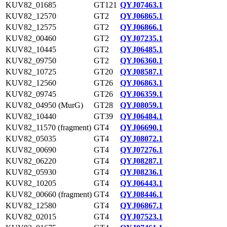
KUV82_01685
GT121
QYJ07463.1
KUV82_12570
GT2
QYJ06865.1
KUV82_12575
GT2
QYJ06866.1
KUV82_00460
GT2
QYJ07235.1
KUV82_10445
GT2
QYJ06485.1
KUV82_09750
GT2
QYJ06360.1
KUV82_10725
GT20
QYJ08587.1
KUV82_12560
GT26
QYJ06863.1
KUV82_09745
GT26
QYJ06359.1
KUV82_04950 (MurG)
GT28
QYJ08059.1
KUV82_10440
GT39
QYJ06484.1
KUV82_11570 (fragment)
GT4
QYJ06690.1
KUV82_05035
GT4
QYJ08072.1
KUV82_00690
GT4
QYJ07276.1
KUV82_06220
GT4
QYJ08287.1
KUV82_05930
GT4
QYJ08236.1
KUV82_10205
GT4
QYJ06443.1
KUV82_00660 (fragment)
GT4
QYJ08446.1
KUV82_12580
GT4
QYJ06867.1
KUV82_02015
GT4
QYJ07523.1