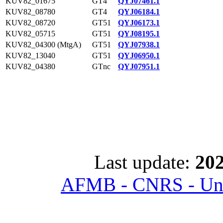
KUV82_01675
GT4
QYJ07461.1
KUV82_08780
GT4
QYJ06184.1
KUV82_08720
GT51
QYJ06173.1
KUV82_05715
GT51
QYJ08195.1
KUV82_04300 (MtgA)
GT51
QYJ07938.1
KUV82_13040
GT51
QYJ06950.1
KUV82_04380
GTnc
QYJ07951.1
Last update:
202
AFMB - CNRS - Univ