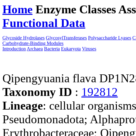
Home
Enzyme Classes
Ass
Functional Data
Downloa
Glycoside Hydrolases
GlycosylTransferases
Polysaccharide Lyases
C
Carbohydrate-Binding Modules
Introduction
Archaea
Bacteria
Eukaryota
Viruses
Qipengyuania flava DP1N2
Taxonomy ID
:
192812
Lineage
: cellular organism
Pseudomonadota; Alphaprot
Erythrobacteraceae; Qipen