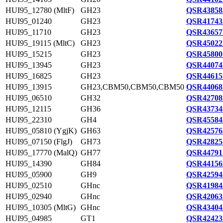
HUI95_12780 (MltF)
GH23
QSR43858
HUI95_01240
GH23
QSR41743
HUI95_11710
GH23
QSR43657
HUI95_19115 (MltC)
GH23
QSR45022
HUI95_15215
GH23
QSR45800
HUI95_13945
GH23
QSR44074
HUI95_16825
GH23
QSR44615
HUI95_13915
GH23,CBM50,CBM50,CBM50
QSR44068
HUI95_06510
GH32
QSR42708
HUI95_12115
GH36
QSR43734
HUI95_22310
GH4
QSR45584
HUI95_05810 (YgjK)
GH63
QSR42576
HUI95_07150 (FlgJ)
GH73
QSR42825
HUI95_17770 (MalQ)
GH77
QSR44791
HUI95_14390
GH84
QSR44156
HUI95_05900
GH9
QSR42594
HUI95_02510
GHnc
QSR41984
HUI95_02940
GHnc
QSR42063
HUI95_10305 (MltG)
GHnc
QSR43404
HUI95_04985
GT1
QSR42423