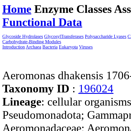
Home
Enzyme Classes
Ass
Functional Data
Downloa
Glycoside Hydrolases
GlycosylTransferases
Polysaccharide Lyases
C
Carbohydrate-Binding Modules
Introduction
Archaea
Bacteria
Eukaryota
Viruses
Aeromonas dhakensis 1706
Taxonomy ID
:
196024
Lineage
: cellular organism
Pseudomonadota; Gammapro
Aeromonadaceae; Aeromon