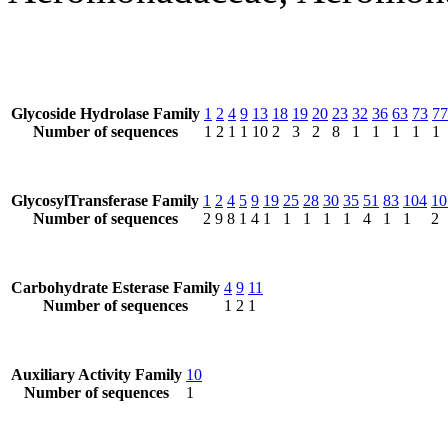
Glycoside Hydrolase Family
1
2
4
9
13
18
19
20
23
32
36
63
73
77
Number of sequences
1
2
1
1
10
2
3
2
8
1
1
1
1
1
GlycosylTransferase Family
1
2
4
5
9
19
25
28
30
35
51
83
104
10
Number of sequences
2
9
8
1
4
1
1
1
1
1
4
1
1
2
Carbohydrate Esterase Family
4
9
11
Number of sequences
1
2
1
Auxiliary Activity Family
10
Number of sequences
1