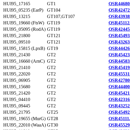
HUI95_17165
GT1
QSR44680
HUI95_05235 (EarP)
GT104
QSR42472
HUI95_13215
GT107,GT107
QSR43938
HUI95_19660 (FtsW)
GT119
QSR45112
HUI95_05095 (RodA)
GT119
QSR42445
HUI95_21800
GT121
QSR45493
HUI95_09510
GT121
QSR43263
HUI95_15815 (LpxB)
GT19
QSR44426
HUI95_21430
GT2
QSR45423
HUI95_16660 (ArnC)
GT2
QSR44583
HUI95_21410
GT2
QSR45419
HUI95_22020
GT2
QSR45531
HUI95_06905
GT2
QSR42780
HUI95_15680
GT2
QSR44400
HUI95_21420
GT2
QSR45421
HUI95_04410
GT2
QSR42316
HUI95_09445
GT2
QSR43252
HUI95_21795
GT25
QSR45492
HUI95_19655 (MurG)
GT28
QSR45111
HUI95_22010 (WaaA)
GT30
QSR45529