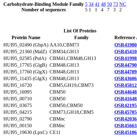
Carbohydrate-Binding Module Family
5
34
41
48
50
73
NC
Number of sequences
5
1
1
4
7
3
2
List Of Proteins
Protein Name
Family
Reference 
HUI95_02490 (GbpA)
AA10,CBM73
QSR41980
HUI95_21360 (MalZ)
CBM34,GH13
QSR45410
HUI95_02585 (PulA)
CBM41,CBM48,GH13
QSR41998
HUI95_17765 (GlgB)
CBM48,GH13
QSR44790
HUI95_17760 (GlgX)
CBM48,GH13
QSR44789
HUI95_11435 (GlgX)
CBM48,GH13
QSR43606
HUI95_16720
CBM5,GH19,CBM73
QSR45812
HUI95_16995
CBM50
QSR44648
HUI95_00710
CBM50
QSR41648
HUI95_03675
CBM50,CBM50
QSR42195
HUI95_04215
CBM73,GH18,CBM5
QSR45705
HUI95_02790
CBMnc
QSR42036
HUI95_00150
CBMnc
QSR45663
HUI95_19630 (LpxC)
CE11
QSR45106