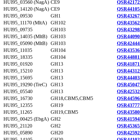
HUI95_03560 (NagA)
CE9
QSR42172
HUI95_14120 (NagA)
CE9
QSR44105
HUI95_09530
GH1
QSR43267
HUI95_11170 (MltA)
GH102
QSR43562
HUI95_09735
GH103
QSR43298
HUI95_14035 (MltB)
GH103
QSR44090
HUI95_05090 (MltB)
GH103
QSR42444
HUI95_11035
GH104
QSR43536
HUI95_18335
GH104
QSR44881
HUI95_01920
GH13
QSR41871
HUI95_15210
GH13
QSR44312
HUI95_15695
GH13
QSR44403
HUI95_19290 (TreC)
GH13
QSR45047
HUI95_05540
GH13
QSR42532
HUI95_16730
GH18,CBM5,CBM5
QSR44596
HUI95_12355
GH19
QSR43777
HUI95_11265
GH19,CBM5
QSR43580
HUI95_00425 (EbgA)
GH2
QSR41594
HUI95_21120
GH2
QSR45365
HUI95_05890
GH20
QSR42592
HUI95_14105
GH20
QSR44102