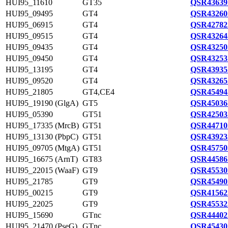
HUI95_11610
GT35
QSR43639
HUI95_09495
GT4
QSR43260
HUI95_06915
GT4
QSR42782
HUI95_09515
GT4
QSR43264
HUI95_09435
GT4
QSR43250
HUI95_09450
GT4
QSR43253
HUI95_13195
GT4
QSR43935
HUI95_09520
GT4
QSR43265
HUI95_21805
GT4,CE4
QSR45494
HUI95_19190 (GlgA)
GT5
QSR45036
HUI95_05390
GT51
QSR42503
HUI95_17335 (MrcB)
GT51
QSR44710
HUI95_13130 (PbpC)
GT51
QSR43923
HUI95_09705 (MtgA)
GT51
QSR45750
HUI95_16675 (ArnT)
GT83
QSR44586
HUI95_22015 (WaaF)
GT9
QSR45530
HUI95_21785
GT9
QSR45490
HUI95_00215
GT9
QSR41562
HUI95_22025
GT9
QSR45532
HUI95_15690
GTnc
QSR44402
HUI95_21470 (PseG)
GTnc
QSR45430