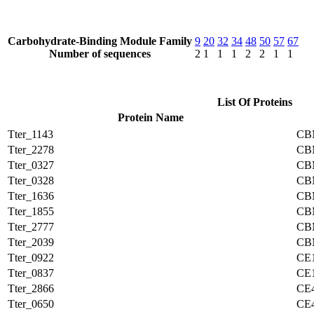
Carbohydrate-Binding Module Family
9
20
32
34
48
50
57
67
Number of sequences
2
1
1
1
2
2
1
1
List Of Proteins
Protein Name
Tter_1143
CB
Tter_2278
CB
Tter_0327
CB
Tter_0328
CB
Tter_1636
CB
Tter_1855
CB
Tter_2777
CB
Tter_2039
CB
Tter_0922
CE
Tter_0837
CE
Tter_2866
CE
Tter_0650
CE