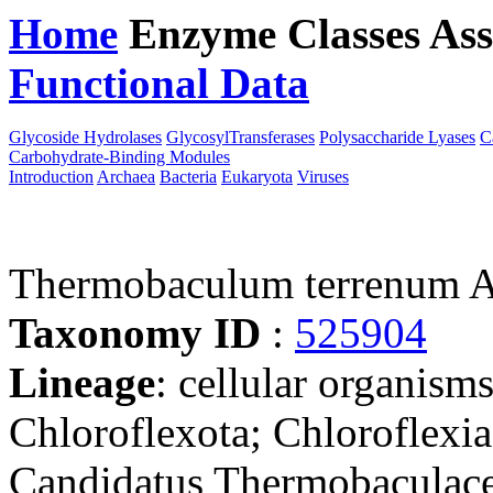
Home
Enzyme Classes
Ass
Functional Data
Downloa
Glycoside Hydrolases
GlycosylTransferases
Polysaccharide Lyases
C
Carbohydrate-Binding Modules
Introduction
Archaea
Bacteria
Eukaryota
Viruses
Thermobaculum terrenum
Taxonomy ID
:
525904
Lineage
: cellular organisms
Chloroflexota; Chloroflexi
Candidatus Thermobaculac