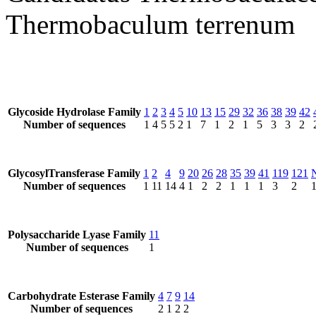
Thermobaculum terrenum
Glycoside Hydrolase Family
1
2
3
4
5
10
13
15
29
32
36
38
39
42
Number of sequences
1
4
5
5
2
1
7
1
2
1
5
3
3
2
GlycosylTransferase Family
1
2
4
9
20
26
28
35
39
41
119
121
Number of sequences
1
11
14
4
1
2
2
1
1
1
3
2
Polysaccharide Lyase Family
11
Number of sequences
1
Carbohydrate Esterase Family
4
7
9
14
Number of sequences
2
1
2
2