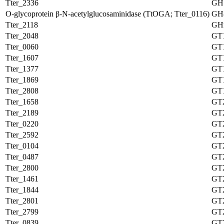
Tter_2336
GH
O-glycoprotein β-N-acetylglucosaminidase (TtOGA; Tter_0116)
GH
Tter_2118
GH
Tter_2048
GT
Tter_0060
GT
Tter_1607
GT
Tter_1377
GT
Tter_1869
GT
Tter_2808
GT
Tter_1658
GT
Tter_2189
GT
Tter_0220
GT
Tter_2592
GT
Tter_0104
GT
Tter_0487
GT
Tter_2800
GT
Tter_1461
GT
Tter_1844
GT
Tter_2801
GT
Tter_2799
GT
Tter_0839
GT