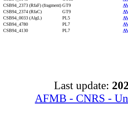
CSB94_2373 (RfaF) (fragment)
GT9
AV
CSB94_2374 (RfaC)
GT9
AV
CSB94_0033 (AlgL)
PL5
AV
CSB94_4780
PL7
AV
CSB94_4130
PL7
AV
Last update:
202
AFMB - CNRS - Univ