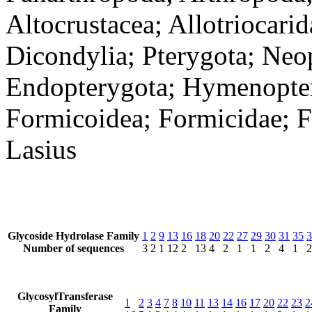
Altocrustacea; Allotriocari
Dicondylia; Pterygota; Neo
Endopterygota; Hymenoptera
Formicoidea; Formicidae; Fo
Lasius
Glycoside Hydrolase Family
1
2
9
13
16
18
20
22
27
29
30
31
35
3
Number of sequences
3
2
1
12
2
13
4
2
1
1
2
4
1
2
GlycosylTransferase
1
2
3
4
7
8
10
11
13
14
16
17
20
22
23
2
Family