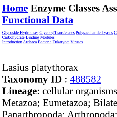
Home
Enzyme Classes
Ass
Functional Data
Downloa
Glycoside Hydrolases
GlycosylTransferases
Polysaccharide Lyases
C
Carbohydrate-Binding Modules
Introduction
Archaea
Bacteria
Eukaryota
Viruses
Lasius platythorax
Taxonomy ID
:
488582
Lineage
: cellular organism
Metazoa; Eumetazoa; Bilate
Panarthropoda; Arthropoda;