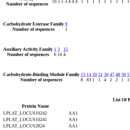
16
5
1
3
4
4
4
1
1
1
1
1
1
3
1
1
Number of sequences
Carbohydrate Esterase Family
9
Number of sequences
1
Auxiliary Activity Family
1
3
15
Number of sequences
6
16
4
Carbohydrate-Binding Module Family
13
14
20
21
39
47
48
50
5
Number of sequences
8
83
1
1
4
2
2
1
1
List Of 
Protein Name
LPLAT_LOCUS10242
AA1
LPLAT_LOCUS10241
AA1
LPLAT_LOCUS2824
AA1