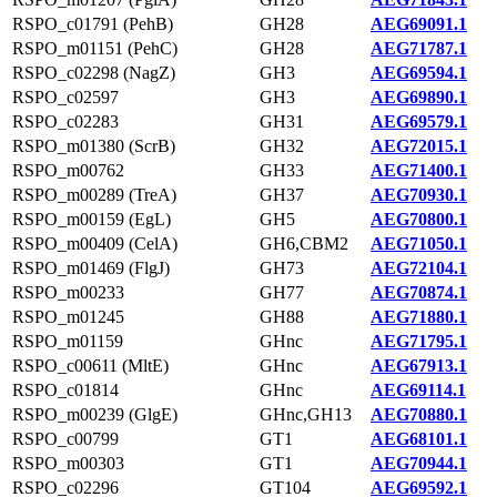
RSPO_c01791 (PehB)
GH28
AEG69091.1
RSPO_m01151 (PehC)
GH28
AEG71787.1
RSPO_c02298 (NagZ)
GH3
AEG69594.1
RSPO_c02597
GH3
AEG69890.1
RSPO_c02283
GH31
AEG69579.1
RSPO_m01380 (ScrB)
GH32
AEG72015.1
RSPO_m00762
GH33
AEG71400.1
RSPO_m00289 (TreA)
GH37
AEG70930.1
RSPO_m00159 (EgL)
GH5
AEG70800.1
RSPO_m00409 (CelA)
GH6,CBM2
AEG71050.1
RSPO_m01469 (FlgJ)
GH73
AEG72104.1
RSPO_m00233
GH77
AEG70874.1
RSPO_m01245
GH88
AEG71880.1
RSPO_m01159
GHnc
AEG71795.1
RSPO_c00611 (MltE)
GHnc
AEG67913.1
RSPO_c01814
GHnc
AEG69114.1
RSPO_m00239 (GlgE)
GHnc,GH13
AEG70880.1
RSPO_c00799
GT1
AEG68101.1
RSPO_m00303
GT1
AEG70944.1
RSPO_c02296
GT104
AEG69592.1