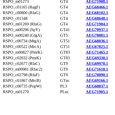
RSPO_m01273
GT4
AEG71908.1
RSPO_c01165 (RagF)
GT4
AEG68466.1
RSPO_c00800 (RfaG)
GT4
AEG68102.1
RSPO_c01348
GT4
AEG68648.1
RSPO_m01269 (RfaG)
GT4
AEG71904.1
RSPO_m00296 (SpY)
GT41
AEG70937.1
RSPO_m00240 (GlgA)
GT5
AEG70881.1
RSPO_c00734 (MtgA)
GT51
AEG68036.1
RSPO_c00522 (MrcA)
GT51
AEG67825.1
RSPO_m00827 (PmrK)
GT83
AEG71465.1
RSPO_c02032 (PmrK)
GT83
AEG69330.1
RSPO_c02677 (RfaC)
GT9
AEG69970.1
RSPO_m00981 (Rfac2)
GT9
AEG71618.1
RSPO_c02798 (RfaF)
GT9
AEG70090.1
RSPO_c01867 (MrcB)
GTnc
AEG69166.1
RSPO_c00735 (PopW)
PL3
AEG68037.1
RSPO_m01270
PLnc
AEG71905.1