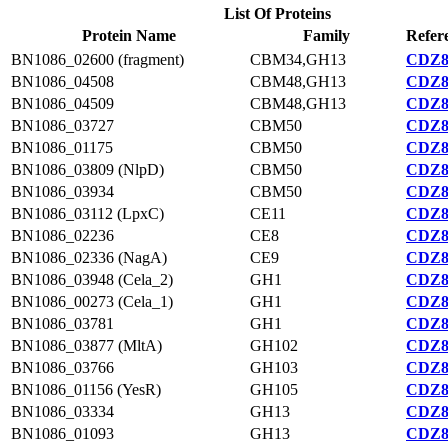
List Of Proteins
Protein Name
Family
Refer
BN1086_02600 (fragment)
CBM34,GH13
CDZ8
BN1086_04508
CBM48,GH13
CDZ8
BN1086_04509
CBM48,GH13
CDZ8
BN1086_03727
CBM50
CDZ8
BN1086_01175
CBM50
CDZ8
BN1086_03809 (NlpD)
CBM50
CDZ8
BN1086_03934
CBM50
CDZ8
BN1086_03112 (LpxC)
CE11
CDZ8
BN1086_02236
CE8
CDZ8
BN1086_02336 (NagA)
CE9
CDZ8
BN1086_03948 (Cela_2)
GH1
CDZ8
BN1086_00273 (Cela_1)
GH1
CDZ8
BN1086_03781
GH1
CDZ8
BN1086_03877 (MltA)
GH102
CDZ8
BN1086_03766
GH103
CDZ8
BN1086_01156 (YesR)
GH105
CDZ8
BN1086_03334
GH13
CDZ8
BN1086_01093
GH13
CDZ8