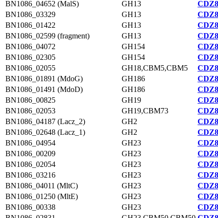
BN1086_04652 (MalS)
GH13
CDZ8
BN1086_03329
GH13
CDZ8
BN1086_01422
GH13
CDZ8
BN1086_02599 (fragment)
GH13
CDZ8
BN1086_04072
GH154
CDZ8
BN1086_02305
GH154
CDZ8
BN1086_02055
GH18,CBM5,CBM5
CDZ8
BN1086_01891 (MdoG)
GH186
CDZ8
BN1086_01491 (MdoD)
GH186
CDZ8
BN1086_00825
GH19
CDZ8
BN1086_02053
GH19,CBM73
CDZ8
BN1086_04187 (Lacz_2)
GH2
CDZ8
BN1086_02648 (Lacz_1)
GH2
CDZ8
BN1086_04954
GH23
CDZ8
BN1086_00209
GH23
CDZ8
BN1086_02054
GH23
CDZ8
BN1086_03216
GH23
CDZ8
BN1086_04011 (MltC)
GH23
CDZ8
BN1086_01250 (MltE)
GH23
CDZ8
BN1086_00338
GH23
CDZ8
BN1086_02831
GH23,CBM50,CBM50
CDZ8