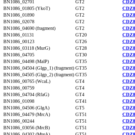
BN1086_02701
GT2
CDZ8
BN1086_01805 (YkoT)
GT2
CDZ8
BN1086_01890
GT2
CDZ8
BN1086_02078
GT2
CDZ8
BN1086_04690 (fragment)
GT2
CDZ8
BN1086_01131
GT20
CDZ8
BN1086_00123
GT26
CDZ8
BN1086_03118 (MurG)
GT28
CDZ8
BN1086_04705
GT30
CDZ8
BN1086_04498 (MalP)
GT35
CDZ8
BN1086_04504 (Glgp_1) (fragment)
GT35
CDZ8
BN1086_04505 (Glgp_2) (fragment)
GT35
CDZ8
BN1086_00765 (WcaL)
GT4
CDZ8
BN1086_00759
GT4
CDZ8
BN1086_04704 (RfaG)
GT4
CDZ8
BN1086_01098
GT41
CDZ8
BN1086_04506 (GlgA)
GT5
CDZ8
BN1086_04479 (MrcA)
GT51
CDZ8
BN1086_00244
GT51
CDZ8
BN1086_03056 (MrcB)
GT51
CDZ8
BN1086_04302 (MtgA)
GT51
CDZ8