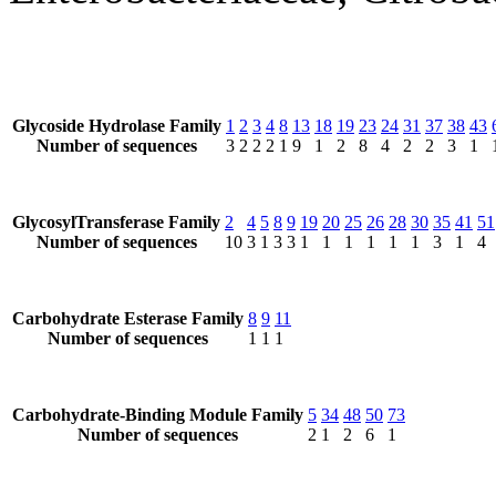
Glycoside Hydrolase Family
1
2
3
4
8
13
18
19
23
24
31
37
38
43
Number of sequences
3
2
2
2
1
9
1
2
8
4
2
2
3
1
GlycosylTransferase Family
2
4
5
8
9
19
20
25
26
28
30
35
41
51
Number of sequences
10
3
1
3
3
1
1
1
1
1
1
3
1
4
Carbohydrate Esterase Family
8
9
11
Number of sequences
1
1
1
Carbohydrate-Binding Module Family
5
34
48
50
73
Number of sequences
2
1
2
6
1