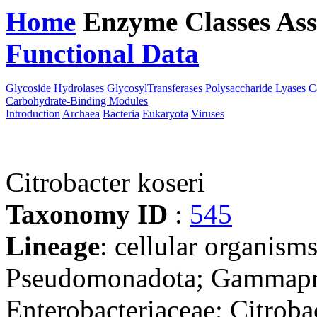
Home
Enzyme Classes
Ass
Functional Data
Downloa
Glycoside Hydrolases
GlycosylTransferases
Polysaccharide Lyases
C
Carbohydrate-Binding Modules
Introduction
Archaea
Bacteria
Eukaryota
Viruses
Citrobacter koseri
Taxonomy ID
:
545
Lineage
: cellular organism
Pseudomonadota; Gammaprot
Enterobacteriaceae; Citroba