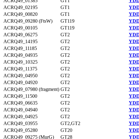
ACRQ49_01385
GT1
YDD
ACRQ49_02195
GT1
YDD
ACRQ49_00820
GT1
YDD
ACRQ49_09280 (FtsW)
GT119
YDD
ACRQ49_00105
GT119
YDD
ACRQ49_06275
GT2
YDD
ACRQ49_14195
GT2
YDD
ACRQ49_11185
GT2
YDD
ACRQ49_04935
GT2
YDD
ACRQ49_10325
GT2
YDD
ACRQ49_11375
GT2
YDD
ACRQ49_04950
GT2
YDD
ACRQ49_04920
GT2
YDD
ACRQ49_07980 (fragment)
GT2
YDD
ACRQ49_11500
GT2
YDD
ACRQ49_06635
GT2
YDD
ACRQ49_04940
GT2
YDD
ACRQ49_04925
GT2
YDD
ACRQ49_03955
GT2,GT2
YDD
ACRQ49_05280
GT20
YDD
ACRQ49_09275 (MurG)
GT28
YDD