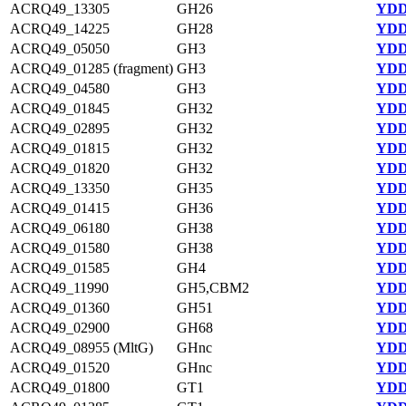
ACRQ49_13305
GH26
YDD
ACRQ49_14225
GH28
YDD
ACRQ49_05050
GH3
YDD
ACRQ49_01285 (fragment)
GH3
YDD
ACRQ49_04580
GH3
YDD
ACRQ49_01845
GH32
YDD
ACRQ49_02895
GH32
YDD
ACRQ49_01815
GH32
YDD
ACRQ49_01820
GH32
YDD
ACRQ49_13350
GH35
YDD
ACRQ49_01415
GH36
YDD
ACRQ49_06180
GH38
YDD
ACRQ49_01580
GH38
YDD
ACRQ49_01585
GH4
YDD
ACRQ49_11990
GH5,CBM2
YDD
ACRQ49_01360
GH51
YDD
ACRQ49_02900
GH68
YDD
ACRQ49_08955 (MltG)
GHnc
YDD
ACRQ49_01520
GHnc
YDD
ACRQ49_01800
GT1
YDD