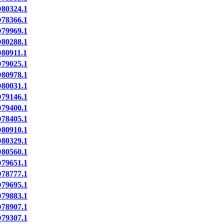
80324.1
78366.1
79969.1
80288.1
80911.1
79025.1
80978.1
80031.1
79146.1
79400.1
78405.1
80910.1
80329.1
80560.1
79651.1
78777.1
79695.1
79883.1
78907.1
79307.1