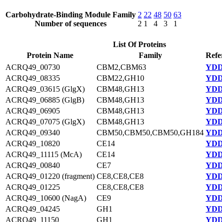
Carbohydrate-Binding Module Family
2
22
48
50
63
Number of sequences
2
1
4
3
1
List Of Proteins
Protein Name
Family
Refe
ACRQ49_00730
CBM2,CBM63
YDD
ACRQ49_08335
CBM22,GH10
YDD
ACRQ49_03615 (GlgX)
CBM48,GH13
YDD
ACRQ49_06885 (GlgB)
CBM48,GH13
YDD
ACRQ49_06905
CBM48,GH13
YDD
ACRQ49_07075 (GlgX)
CBM48,GH13
YDD
ACRQ49_09340
CBM50,CBM50,CBM50,GH184
YDD
ACRQ49_10820
CE14
YDD
ACRQ49_11115 (McA)
CE14
YDD
ACRQ49_00840
CE7
YDD
ACRQ49_01220 (fragment)
CE8,CE8,CE8
YDD
ACRQ49_01225
CE8,CE8,CE8
YDD
ACRQ49_10600 (NagA)
CE9
YDD
ACRQ49_04245
GH1
YDD
ACRQ49_11150
GH1
YDD