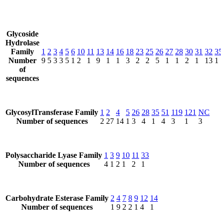
Glycoside
Hydrolase
Family
1
2
3
4
5
6
10
11
13
14
16
18
23
25
26
27
28
30
31
32
3
Number
9
5
3
3
5
1
2
1
9
1
1
3
2
2
5
1
1
2
1
13
1
of
sequences
GlycosylTransferase Family
1
2
4
5
26
28
35
51
119
121
NC
Number of sequences
2
27
14
1
3
4
1
4
3
1
3
Polysaccharide Lyase Family
1
3
9
10
11
33
Number of sequences
4
1
2
1
2
1
Carbohydrate Esterase Family
2
4
7
8
9
12
14
Number of sequences
1
9
2
2
1
4
1