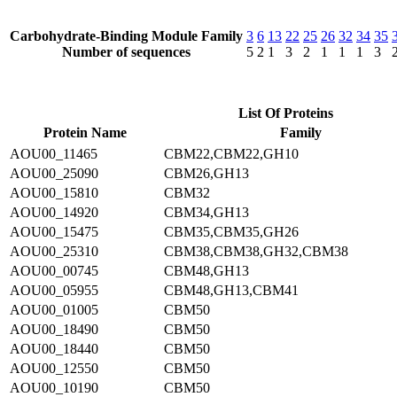
Carbohydrate-Binding Module Family
3
6
13
22
25
26
32
34
35
Number of sequences
5
2
1
3
2
1
1
1
3
List Of Proteins
Protein Name
Family
AOU00_11465
CBM22,CBM22,GH10
AOU00_25090
CBM26,GH13
AOU00_15810
CBM32
AOU00_14920
CBM34,GH13
AOU00_15475
CBM35,CBM35,GH26
AOU00_25310
CBM38,CBM38,GH32,CBM38
AOU00_00745
CBM48,GH13
AOU00_05955
CBM48,GH13,CBM41
AOU00_01005
CBM50
AOU00_18490
CBM50
AOU00_18440
CBM50
AOU00_12550
CBM50
AOU00_10190
CBM50