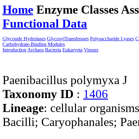
Home
Enzyme Classes
Ass
Functional Data
Downloa
Glycoside Hydrolases
GlycosylTransferases
Polysaccharide Lyases
C
Carbohydrate-Binding Modules
Introduction
Archaea
Bacteria
Eukaryota
Viruses
Paenibacillus polymyxa J
Taxonomy ID
:
1406
Lineage
: cellular organisms
Bacilli; Caryophanales; Pae