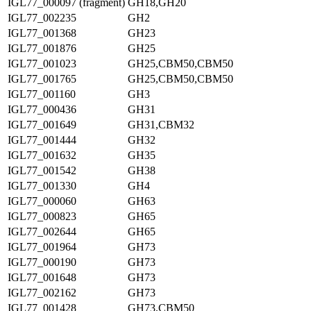
IGL77_000097 (fragment)
GH18,GH20
IGL77_002235
GH2
IGL77_001368
GH23
IGL77_001876
GH25
IGL77_001023
GH25,CBM50,CBM50
IGL77_001765
GH25,CBM50,CBM50
IGL77_001160
GH3
IGL77_000436
GH31
IGL77_001649
GH31,CBM32
IGL77_001444
GH32
IGL77_001632
GH35
IGL77_001542
GH38
IGL77_001330
GH4
IGL77_000060
GH63
IGL77_000823
GH65
IGL77_002644
GH65
IGL77_001964
GH73
IGL77_000190
GH73
IGL77_001648
GH73
IGL77_002162
GH73
IGL77_001428
GH73,CBM50