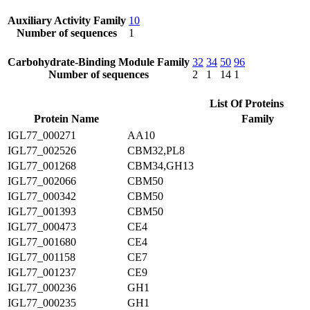
Auxiliary Activity Family
10
Number of sequences
1
Carbohydrate-Binding Module Family
32
34
50
96
Number of sequences
2
1
14
1
List Of Proteins
Protein Name
Family
IGL77_000271
AA10
IGL77_002526
CBM32,PL8
IGL77_001268
CBM34,GH13
IGL77_002066
CBM50
IGL77_000342
CBM50
IGL77_001393
CBM50
IGL77_000473
CE4
IGL77_001680
CE4
IGL77_001158
CE7
IGL77_001237
CE9
IGL77_000236
GH1
IGL77_000235
GH1