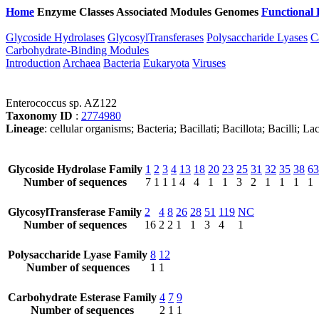
Home
Enzyme Classes
Associated Modules
Genomes
Functional 
Glycoside Hydrolases
GlycosylTransferases
Polysaccharide Lyases
C
Carbohydrate-Binding Modules
Introduction
Archaea
Bacteria
Eukaryota
Viruses
Enterococcus sp. AZ122
Taxonomy ID
:
2774980
Lineage
: cellular organisms; Bacteria; Bacillati; Bacillota; Bacilli;
Glycoside Hydrolase Family
1
2
3
4
13
18
20
23
25
31
32
35
38
63
Number of sequences
7
1
1
1
4
4
1
1
3
2
1
1
1
1
GlycosylTransferase Family
2
4
8
26
28
51
119
NC
Number of sequences
16
2
2
1
1
3
4
1
Polysaccharide Lyase Family
8
12
Number of sequences
1
1
Carbohydrate Esterase Family
4
7
9
Number of sequences
2
1
1