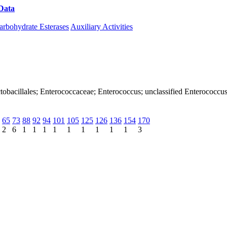
Data
Download CAZy
arbohydrate Esterases
Auxiliary Activities
 Lactobacillales; Enterococcaceae; Enterococcus; unclassified Enterococcu
65
73
88
92
94
101
105
125
126
136
154
170
2
6
1
1
1
1
1
1
1
1
1
3