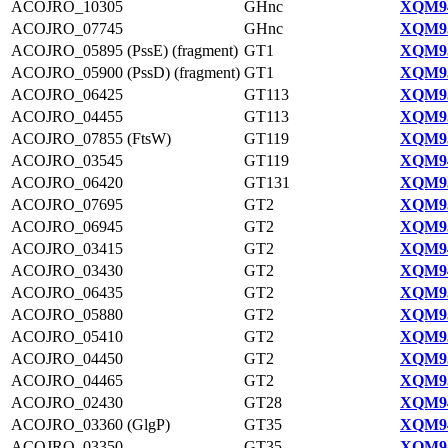
ACOJRO_10305
GHnc
XQM94
ACOJRO_07745
GHnc
XQM93
ACOJRO_05895 (PssE) (fragment)
GT1
XQM95
ACOJRO_05900 (PssD) (fragment)
GT1
XQM93
ACOJRO_06425
GT113
XQM93
ACOJRO_04455
GT113
XQM95
ACOJRO_07855 (FtsW)
GT119
XQM93
ACOJRO_03545
GT119
XQM94
ACOJRO_06420
GT131
XQM93
ACOJRO_07695
GT2
XQM93
ACOJRO_06945
GT2
XQM93
ACOJRO_03415
GT2
XQM94
ACOJRO_03430
GT2
XQM94
ACOJRO_06435
GT2
XQM93
ACOJRO_05880
GT2
XQM93
ACOJRO_05410
GT2
XQM93
ACOJRO_04450
GT2
XQM95
ACOJRO_04465
GT2
XQM95
ACOJRO_02430
GT28
XQM94
ACOJRO_03360 (GlgP)
GT35
XQM94
ACOJRO_03350
GT35
XQM94