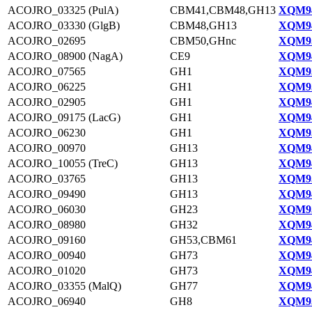
ACOJRO_03325 (PulA)
CBM41,CBM48,GH13
XQM94
ACOJRO_03330 (GlgB)
CBM48,GH13
XQM94
ACOJRO_02695
CBM50,GHnc
XQM95
ACOJRO_08900 (NagA)
CE9
XQM94
ACOJRO_07565
GH1
XQM93
ACOJRO_06225
GH1
XQM93
ACOJRO_02905
GH1
XQM94
ACOJRO_09175 (LacG)
GH1
XQM94
ACOJRO_06230
GH1
XQM93
ACOJRO_00970
GH13
XQM94
ACOJRO_10055 (TreC)
GH13
XQM94
ACOJRO_03765
GH13
XQM95
ACOJRO_09490
GH13
XQM94
ACOJRO_06030
GH23
XQM93
ACOJRO_08980
GH32
XQM94
ACOJRO_09160
GH53,CBM61
XQM94
ACOJRO_00940
GH73
XQM94
ACOJRO_01020
GH73
XQM94
ACOJRO_03355 (MalQ)
GH77
XQM94
ACOJRO_06940
GH8
XQM93