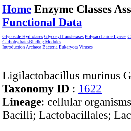
Home
Enzyme Classes
Ass
Functional Data
Downloa
Glycoside Hydrolases
GlycosylTransferases
Polysaccharide Lyases
C
Carbohydrate-Binding Modules
Introduction
Archaea
Bacteria
Eukaryota
Viruses
Ligilactobacillus murinus 
Taxonomy ID
:
1622
Lineage
: cellular organisms
Bacilli; Lactobacillales; La