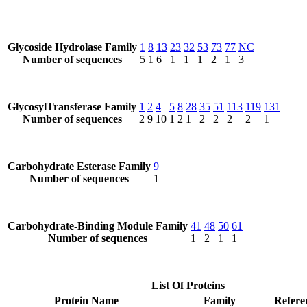
Glycoside Hydrolase Family
1
8
13
23
32
53
73
77
NC
Number of sequences
5
1
6
1
1
1
2
1
3
GlycosylTransferase Family
1
2
4
5
8
28
35
51
113
119
131
Number of sequences
2
9
10
1
2
1
2
2
2
2
1
Carbohydrate Esterase Family
9
Number of sequences
1
Carbohydrate-Binding Module Family
41
48
50
61
Number of sequences
1
2
1
1
List Of Proteins
Protein Name
Family
Refere