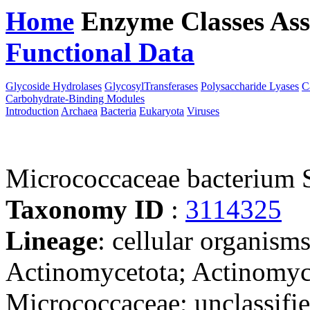
Home
Enzyme Classes
Ass
Functional Data
Downloa
Glycoside Hydrolases
GlycosylTransferases
Polysaccharide Lyases
C
Carbohydrate-Binding Modules
Introduction
Archaea
Bacteria
Eukaryota
Viruses
Micrococcaceae bacterium 
Taxonomy ID
:
3114325
Lineage
: cellular organisms
Actinomycetota; Actinomyc
Micrococcaceae; unclassifi