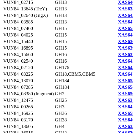
VUN84_02715
GH13
XAS646
VUN84_13645 (TreY)
GH13
XAS633
VUN84_02640 (GlgX)
GH13
XAS645
VUN84_03585
GH13
XAS647
VUN84_07460
GH15
XAS654
VUN84_04025
GH15
XAS648
VUN84_15440
GH15
XAS636
VUN84_16895
GH15
XAS639
VUN84_15660
GH16
XAS637
VUN84_02540
GH16
XAS645
VUN84_02120
GH176
XAS645
VUN84_03225
GH18,CBM5,CBM5
XAS647
VUN84_13070
GH184
XAS658
VUN84_07285
GH184
XAS654
VUN84_08380 (fragment)
GH2
XAS656
VUN84_12475
GH25
XAS631
VUN84_00265
GH3
XAS641
VUN84_16925
GH36
XAS658
VUN84_03170
GH38
XAS646
VUN84_13605
GH4
XAS633
VUN84_16915
GH42
XAS639