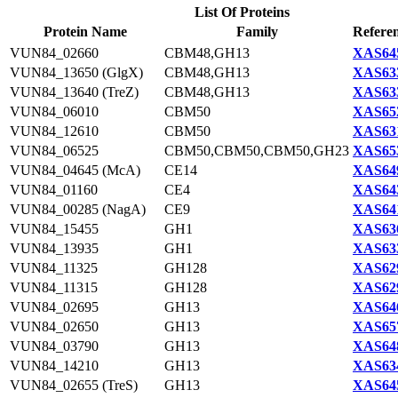
List Of Proteins
Protein Name
Family
Referen
VUN84_02660
CBM48,GH13
XAS645
VUN84_13650 (GlgX)
CBM48,GH13
XAS633
VUN84_13640 (TreZ)
CBM48,GH13
XAS633
VUN84_06010
CBM50
XAS652
VUN84_12610
CBM50
XAS631
VUN84_06525
CBM50,CBM50,CBM50,GH23
XAS653
VUN84_04645 (McA)
CE14
XAS649
VUN84_01160
CE4
XAS643
VUN84_00285 (NagA)
CE9
XAS641
VUN84_15455
GH1
XAS636
VUN84_13935
GH1
XAS633
VUN84_11325
GH128
XAS629
VUN84_11315
GH128
XAS629
VUN84_02695
GH13
XAS646
VUN84_02650
GH13
XAS657
VUN84_03790
GH13
XAS648
VUN84_14210
GH13
XAS634
VUN84_02655 (TreS)
GH13
XAS645