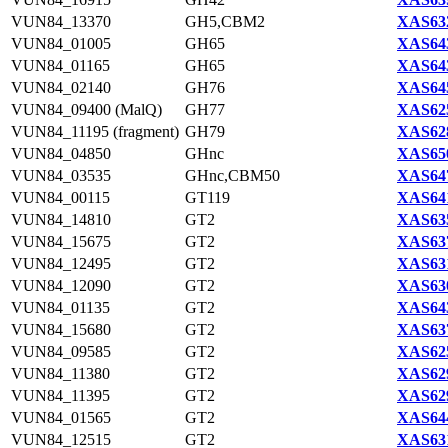
VUN84_13370
GH5,CBM2
XAS632
VUN84_01005
GH65
XAS643
VUN84_01165
GH65
XAS643
VUN84_02140
GH76
XAS645
VUN84_09400 (MalQ)
GH77
XAS625
VUN84_11195 (fragment)
GH79
XAS628
VUN84_04850
GHnc
XAS650
VUN84_03535
GHnc,CBM50
XAS647
VUN84_00115
GT119
XAS641
VUN84_14810
GT2
XAS635
VUN84_15675
GT2
XAS637
VUN84_12495
GT2
XAS631
VUN84_12090
GT2
XAS630
VUN84_01135
GT2
XAS643
VUN84_15680
GT2
XAS637
VUN84_09585
GT2
XAS625
VUN84_11380
GT2
XAS629
VUN84_11395
GT2
XAS629
VUN84_01565
GT2
XAS644
VUN84_12515
GT2
XAS631