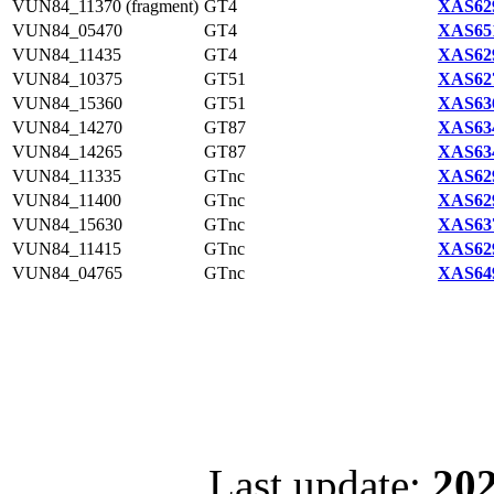
VUN84_11370 (fragment)
GT4
XAS629
VUN84_05470
GT4
XAS651
VUN84_11435
GT4
XAS629
VUN84_10375
GT51
XAS627
VUN84_15360
GT51
XAS636
VUN84_14270
GT87
XAS634
VUN84_14265
GT87
XAS634
VUN84_11335
GTnc
XAS629
VUN84_11400
GTnc
XAS629
VUN84_15630
GTnc
XAS637
VUN84_11415
GTnc
XAS629
VUN84_04765
GTnc
XAS649
Last update:
202