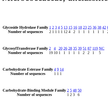
Glycoside Hydrolase Family
1
2
3
4
5
13
15
16
18
23
25
36
38
42
Number of sequences
2
1
1
1
1
12
4
2
1
1
1
1
1
1
GlycosylTransferase Family
2
4
20
26
28
35
39
51
87
119
NC
Number of sequences
19
10
1
1
1
1
1
2
2
1
5
Carbohydrate Esterase Family
4
9
14
Number of sequences
1
1
1
Carbohydrate-Binding Module Family
2
5
48
50
Number of sequences
1
2
3
6