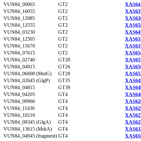
VUN84_00065
GT2
XAS641
VUN84_16055
GT2
XAS637
VUN84_12085
GT2
XAS630
VUN84_12555
GT2
XAS658
VUN84_03230
GT2
XAS647
VUN84_12505
GT2
XAS631
VUN84_15670
GT2
XAS637
VUN84_07615
GT2
XAS654
VUN84_02740
GT20
XAS657
VUN84_04915
GT26
XAS650
VUN84_06600 (MurG)
GT28
XAS653
VUN84_02645 (GlgP)
GT35
XAS645
VUN84_04815
GT39
XAS649
VUN84_04205
GT4
XAS648
VUN84_09960
GT4
XAS626
VUN84_11430
GT4
XAS629
VUN84_10210
GT4
XAS627
VUN84_09345 (GlgA)
GT4
XAS625
VUN84_13615 (MshA)
GT4
XAS633
VUN84_04945 (fragment)
GT4
XAS650