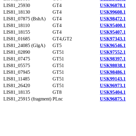
LIS81_25930
GT4
USK96878.1
LIS81_18130
GT4
USK99608.1
LIS81_07875 (BshA)
GT4
USK98472.1
LIS81_18110
GT4
USK95400.1
LIS81_18155
GT4
USK95407.1
LIS81_01685
GT4,GT2
USK97343.1
LIS81_24085 (GlgA)
GT5
USK96546.1
LIS81_02890
GT51
USK97552.1
LIS81_07475
GT51
USK98397.1
LIS81_05575
GT51
USK98038.1
LIS81_07945
GT51
USK98486.1
LIS81_11485
GT51
USK99143.1
LIS81_26420
GT51
USK96973.1
LIS81_18135
GT8
USK95404.1
LIS81_25915 (fragment)
PLnc
USK96875.1