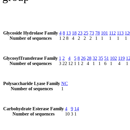
Glycoside Hydrolase Family
4
8
13
18
23
25
73
78
101
112
113
12
Number of sequences
1
2
8
4
2
2
2
1
1
1
1
1
GlycosylTransferase Family
1
2
4
5
8
26
28
32
35
51
102
119
1
Number of sequences
3
22
12
1
1
2
4
1
1
6
1
4
1
Polysaccharide Lyase Family
NC
Number of sequences
1
Carbohydrate Esterase Family
4
9
14
Number of sequences
10
3
1