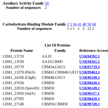
Auxiliary Activity Family
10
Number of sequences
2
Carbohydrate-Binding Module Family
2
5
34
41
48
50
68
Number of sequences
1
1
1
1
3
12
1
List Of Proteins
Protein Name
Family
Reference Access
LIS81_13710
AA10
USK94592.1
LIS81_13550
AA10,CBM5
USK94561.1
LIS81_19770
CBM34,GH13
USK95719.1
LIS81_13270 (PulA)
CBM41,CBM48,GH13
USK99463.1
LIS81_24100 (GlgB)
CBM48,GH13
USK96549.1
LIS81_07630
CBM50
USK98426.1
LIS81_22010 (SpoviD)
CBM50
USK96149.1
LIS81_21850 (SafA)
CBM50
USK96117.1
LIS81_07595
CBM50
USK98420.1
LIS81_27140
CBM50,CBM50
USK99749.1