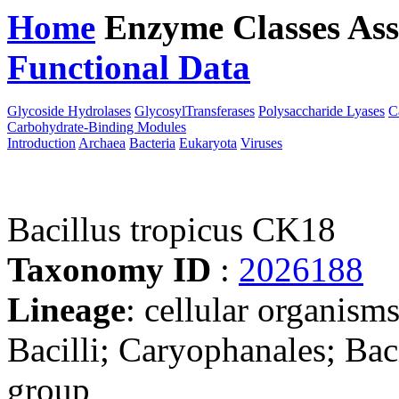
Home
Enzyme Classes
Ass
Functional Data
Downloa
Glycoside Hydrolases
GlycosylTransferases
Polysaccharide Lyases
C
Carbohydrate-Binding Modules
Introduction
Archaea
Bacteria
Eukaryota
Viruses
Bacillus tropicus CK18
Taxonomy ID
:
2026188
Lineage
: cellular organisms
Bacilli; Caryophanales; Baci
group