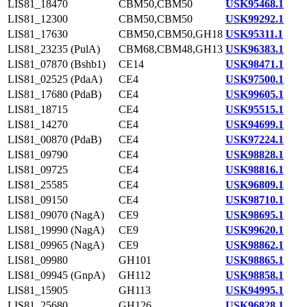
LIS81_18470
CBM50,CBM50
USK95468.1
LIS81_12300
CBM50,CBM50
USK99292.1
LIS81_17630
CBM50,CBM50,GH18
USK95311.1
LIS81_23235 (PulA)
CBM68,CBM48,GH13
USK96383.1
LIS81_07870 (Bshb1)
CE14
USK98471.1
LIS81_02525 (PdaA)
CE4
USK97500.1
LIS81_17680 (PdaB)
CE4
USK99605.1
LIS81_18715
CE4
USK95515.1
LIS81_14270
CE4
USK94699.1
LIS81_00870 (PdaB)
CE4
USK97224.1
LIS81_09790
CE4
USK98828.1
LIS81_09725
CE4
USK98816.1
LIS81_25585
CE4
USK96809.1
LIS81_09150
CE4
USK98710.1
LIS81_09070 (NagA)
CE9
USK98695.1
LIS81_19990 (NagA)
CE9
USK99620.1
LIS81_09965 (NagA)
CE9
USK98862.1
LIS81_09980
GH101
USK98865.1
LIS81_09945 (GnpA)
GH112
USK98858.1
LIS81_15905
GH113
USK94995.1
LIS81_25680
GH126
USK96828.1