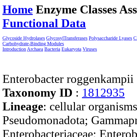
Home
Enzyme Classes
Ass
Functional Data
Downloa
Glycoside Hydrolases
GlycosylTransferases
Polysaccharide Lyases
C
Carbohydrate-Binding Modules
Introduction
Archaea
Bacteria
Eukaryota
Viruses
Enterobacter roggenkam
Taxonomy ID
:
1812935
Lineage
: cellular organism
Pseudomonadota; Gammaprot
Enterobacteriaceae; Enterob