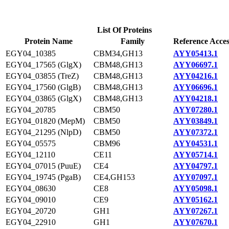
List Of Proteins
Protein Name
Family
Reference Acces
EGY04_10385
CBM34,GH13
AYY05413.1
EGY04_17565 (GlgX)
CBM48,GH13
AYY06697.1
EGY04_03855 (TreZ)
CBM48,GH13
AYY04216.1
EGY04_17560 (GlgB)
CBM48,GH13
AYY06696.1
EGY04_03865 (GlgX)
CBM48,GH13
AYY04218.1
EGY04_20785
CBM50
AYY07280.1
EGY04_01820 (MepM)
CBM50
AYY03849.1
EGY04_21295 (NlpD)
CBM50
AYY07372.1
EGY04_05575
CBM96
AYY04531.1
EGY04_12110
CE11
AYY05714.1
EGY04_07015 (PuuE)
CE4
AYY04797.1
EGY04_19745 (PgaB)
CE4,GH153
AYY07097.1
EGY04_08630
CE8
AYY05098.1
EGY04_09010
CE9
AYY05162.1
EGY04_20720
GH1
AYY07267.1
EGY04_22910
GH1
AYY07670.1