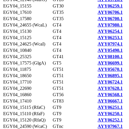
EGY04_15155
GT30
AYY06259.1
EGY04_17610
GT35
AYY06706.1
EGY04_17580
GT35
AYY06700.1
EGY04_24655 (WcaL)
GT4
AYY07980.1
EGY04_15130
GT4
AYY06254.1
EGY04_15125
GT4
AYY06253.1
EGY04_24625 (WcaI)
GT4
AYY07974.1
EGY04_10840
GT4
AYY05490.1
EGY04_25325
GT41
AYY08100.1
EGY04_17575 (GlgA)
GT5
AYY06699.1
EGY04_11875
GT51
AYY05670.1
EGY04_18650
GT51
AYY06895.1
EGY04_17710
GT51
AYY06724.1
EGY04_22690
GT51
AYY07628.1
EGY04_16860
GT56
AYY06568.1
EGY04_17410
GT83
AYY06667.1
EGY04_15115 (RfaC)
GT9
AYY06251.1
EGY04_15110 (RfaF)
GT9
AYY06250.1
EGY04_15120 (RfaQ)
GT9
AYY06252.1
EGY04_24590 (WcaC)
GTnc
AYY07967.1