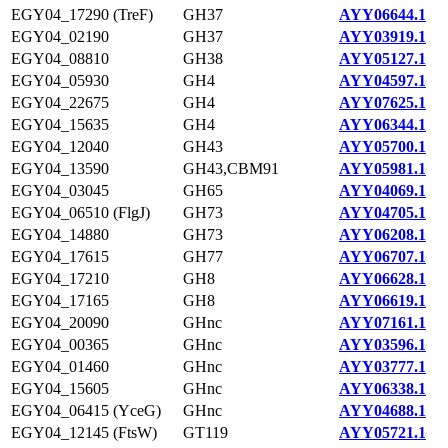
EGY04_17290 (TreF)
GH37
AYY06644.1
EGY04_02190
GH37
AYY03919.1
EGY04_08810
GH38
AYY05127.1
EGY04_05930
GH4
AYY04597.1
EGY04_22675
GH4
AYY07625.1
EGY04_15635
GH4
AYY06344.1
EGY04_12040
GH43
AYY05700.1
EGY04_13590
GH43,CBM91
AYY05981.1
EGY04_03045
GH65
AYY04069.1
EGY04_06510 (FlgJ)
GH73
AYY04705.1
EGY04_14880
GH73
AYY06208.1
EGY04_17615
GH77
AYY06707.1
EGY04_17210
GH8
AYY06628.1
EGY04_17165
GH8
AYY06619.1
EGY04_20090
GHnc
AYY07161.1
EGY04_00365
GHnc
AYY03596.1
EGY04_01460
GHnc
AYY03777.1
EGY04_15605
GHnc
AYY06338.1
EGY04_06415 (YceG)
GHnc
AYY04688.1
EGY04_12145 (FtsW)
GT119
AYY05721.1