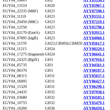
EGY04_10065
GH2
AYY05354.1
EGY04_13510
GH20
AYY05967.1
EGY04_22535 (MltF)
GH23
AYY07598.1
EGY04_11110
GH23
AYY05531.1
EGY04_20450 (MltC)
GH23
AYY07219.1
EGY04_12550
GH23
AYY05798.1
EGY04_02170 (EmtA)
GH23
AYY03915.1
EGY04_07895 (IagB)
GH23
AYY04960.1
EGY04_11570
GH23,CBM50,CBM50
AYY05617.1
EGY04_11215
GH24
AYY08229.1
EGY04_17275 (fragment)
GH24
AYY06641.1
EGY04_24325 (BglX)
GH3
AYY07916.1
EGY04_05735
GH3
AYY04561.1
EGY04_06370
GH3
AYY08187.1
EGY04_08315
GH31
AYY05037.1
EGY04_16095
GH31
AYY06427.1
EGY04_15320
GH31
AYY06290.1
EGY04_24435
GH32
AYY07938.1
EGY04_03680
GH32
AYY04185.1
EGY04_10755
GH32
AYY05479.1
EGY04_16260
GH36
AYY06459.1