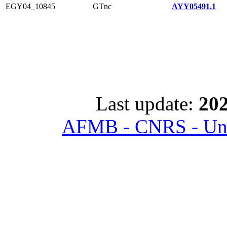
EGY04_10845
GTnc
AYY05491.1
Last update:
202
AFMB - CNRS - Univ