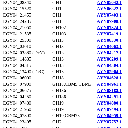
EGY04_08340
GH1
AYY05042.1
EGY04_15520
GH1
AYY06322.1
EGY04_21455
GH1
AYY07403.1
EGY04_24285
GH1
AYY07908.1
EGY04_21050
GH102
AYY07324.1
EGY04_21535
GH103
AYY07419.1
EGY04_25300
GH13
AYY08330.1
EGY04_03010
GH13
AYY04063.1
EGY04_03860 (TreY)
GH13
AYY04217.1
EGY04_14885
GH13
AYY06209.1
EGY04_04315
GH13
AYY04304.1
EGY04_13490 (TreC)
GH13
AYY05964.1
EGY04_06090
GH18
AYY04628.1
EGY04_07900
GH18,CBM5,CBM5
AYY04961.1
EGY04_06675
GH186
AYY08188.1
EGY04_04250
GH186
AYY04291.1
EGY04_07480
GH19
AYY04880.1
EGY04_21960
GH19
AYY07494.1
EGY04_07890
GH19,CBM73
AYY04959.1
EGY04_23495
GH2
AYY07757.1