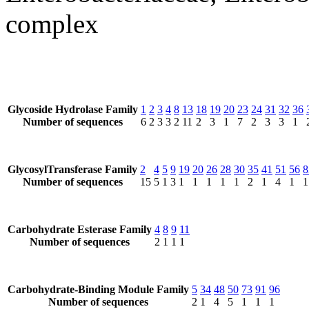
complex
Glycoside Hydrolase Family
1
2
3
4
8
13
18
19
20
23
24
31
32
36
Number of sequences
6
2
3
3
2
11
2
3
1
7
2
3
3
1
GlycosylTransferase Family
2
4
5
9
19
20
26
28
30
35
41
51
56
8
Number of sequences
15
5
1
3
1
1
1
1
1
2
1
4
1
1
Carbohydrate Esterase Family
4
8
9
11
Number of sequences
2
1
1
1
Carbohydrate-Binding Module Family
5
34
48
50
73
91
96
Number of sequences
2
1
4
5
1
1
1