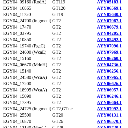
EGY04_09160 (RodA)
GT119
AYY05183.1
EGY04_16865
GT120
AYY06569.1
EGY04_11720
GT19
AYY05640.1
EGY04_24700 (fragment)
GT2
AYY07987.1
EGY04_17470
GT2
AYY06679.1
EGY04_03795
GT2
AYY04205.1
EGY04_10850
GT2
AYY05492.1
EGY04_19740 (PgaC)
GT2
AYY07096.1
EGY04_24600 (WcaE)
GT2
AYY07969.1
EGY04_15160
GT2
AYY06260.1
EGY04_06670 (MdoH)
GT2
AYY04736.1
EGY04_15140
GT2
AYY06256.1
EGY04_24580 (WcaA)
GT2
AYY07965.1
EGY04_17200
GT2
AYY06626.1
EGY04_18995 (WcaA)
GT2
AYY06957.1
EGY04_15090
GT2
AYY06246.1
EGY04_17395
GT2
AYY06664.1
EGY04_24725 (fragment)
GT2,GTnc
AYY07992.1
EGY04_25500
GT20
AYY08131.1
EGY04_16870
GT26
AYY06570.1
EGY04_12140 (MurG)
GT28
AYY05720.1