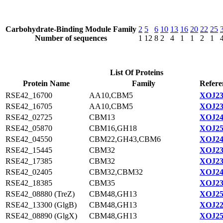
Carbohydrate-Binding Module Family
2
5
6
10
13
16
20
22
25
Number of sequences
1
12
8
2
4
1
1
2
1
List Of Proteins
Protein Name
Family
Refere
RSE42_16700
AA10,CBM5
XOJ23
RSE42_16705
AA10,CBM5
XOJ23
RSE42_02725
CBM13
XOJ24
RSE42_05870
CBM16,GH18
XOJ25
RSE42_04550
CBM22,GH43,CBM6
XOJ24
RSE42_15445
CBM32
XOJ23
RSE42_17385
CBM32
XOJ23
RSE42_02405
CBM32,CBM32
XOJ24
RSE42_18385
CBM35
XOJ23
RSE42_08880 (TreZ)
CBM48,GH13
XOJ25
RSE42_13300 (GlgB)
CBM48,GH13
XOJ22
RSE42_08890 (GlgX)
CBM48,GH13
XOJ25