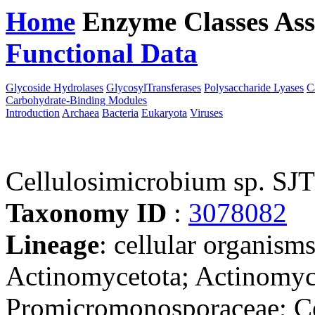
Home
Enzyme Classes
Ass
Functional Data
Downloa
Glycoside Hydrolases
GlycosylTransferases
Polysaccharide Lyases
C
Carbohydrate-Binding Modules
Introduction
Archaea
Bacteria
Eukaryota
Viruses
Cellulosimicrobium sp. SJ
Taxonomy ID
:
3078082
Lineage
: cellular organisms
Actinomycetota; Actinomyc
Promicromonosporaceae; Ce