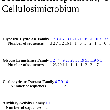
Cellulosimicrobium
Glycoside Hydrolase Family
1
2
3
4
5
13
15
16
18
19
20
30
31
32
Number of sequences
3
2
7
1
2
16
1
1
5
3
2
1
1
6
GlycosylTransferase Family
1
2
4
9
20
28
35
39
51
119
NC
Number of sequences
1
23
20
1
1
1
1
1
2
2
7
Carbohydrate Esterase Family
4
7
9
14
Number of sequences
1
1
1
2
Auxiliary Activity Family
10
Number of sequences
2