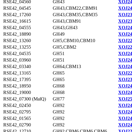
RSE42_04560
GH43
XOJ24
RSE42_04545
GH43,CBM22,CBM91
XOJ24
RSE42_17260
GH43,CBM35,CBM35
XOJ23
RSE42_16615
GH43,CBM91
XOJ23
RSE42_04555
GH43,GH43
XOJ24
RSE42_18890
GH49
XOJ24
RSE42_13260
GH5,CBM10,CBM10
XOJ22
RSE42_13255
GH5,CBM2
XOJ22
RSE42_04535
GH51
XOJ24
RSE42_03960
GH51
XOJ24
RSE42_03340
GH64,CBM13
XOJ24
RSE42_13165
GH65
XOJ22
RSE42_17395
GH65
XOJ23
RSE42_18950
GH68
XOJ24
RSE42_19000
GH68
XOJ24
RSE42_07300 (MalQ)
GH77
XOJ25
RSE42_02450
GH92
XOJ24
RSE42_02795
GH92
XOJ24
RSE42_01565
GH92
XOJ24
RSE42_02790
GH92
XOJ24
RSE42_12710
GH92,CBM6,CBM6,CBM6
XOJ22