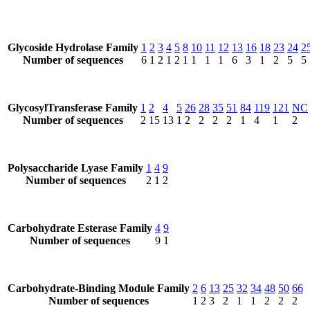
Glycoside Hydrolase Family
1
2
3
4
5
8
10
11
12
13
16
18
23
24
2
Number of sequences
6
1
2
1
2
1
1
1
1
6
3
1
2
5
5
GlycosylTransferase Family
1
2
4
5
26
28
35
51
84
119
121
NC
Number of sequences
2
15
13
1
2
2
2
2
1
4
1
2
Polysaccharide Lyase Family
1
4
9
Number of sequences
2
1
2
Carbohydrate Esterase Family
4
9
Number of sequences
9
1
Carbohydrate-Binding Module Family
2
6
13
25
32
34
48
50
66
Number of sequences
1
2
3
2
1
1
2
2
2