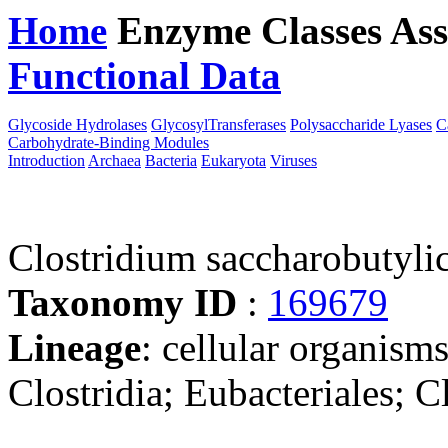
Home
Enzyme Classes
Ass
Functional Data
Downloa
Glycoside Hydrolases
GlycosylTransferases
Polysaccharide Lyases
C
Carbohydrate-Binding Modules
Introduction
Archaea
Bacteria
Eukaryota
Viruses
Clostridium saccharobuty
Taxonomy ID
:
169679
Lineage
: cellular organisms
Clostridia; Eubacteriales; C