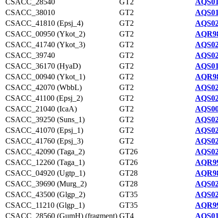
CSACC_28540
GT2
AQS01
CSACC_38010
GT2
AQS01
CSACC_41810 (Epsj_4)
GT2
AQS02
CSACC_00950 (Ykot_2)
GT2
AQR98
CSACC_41740 (Ykot_3)
GT2
AQS02
CSACC_39740
GT2
AQS02
CSACC_36170 (HyaD)
GT2
AQS01
CSACC_00940 (Ykot_1)
GT2
AQR98
CSACC_42070 (WbbL)
GT2
AQS02
CSACC_41100 (Epsj_2)
GT2
AQS02
CSACC_21040 (IcaA)
GT2
AQS00
CSACC_39250 (Suns_1)
GT2
AQS02
CSACC_41070 (Epsj_1)
GT2
AQS02
CSACC_41760 (Epsj_3)
GT2
AQS02
CSACC_42090 (Taga_2)
GT26
AQS02
CSACC_12260 (Taga_1)
GT26
AQR99
CSACC_04920 (Ugtp_1)
GT28
AQR98
CSACC_39690 (Murg_2)
GT28
AQS02
CSACC_43500 (Glgp_2)
GT35
AQS02
CSACC_11210 (Glgp_1)
GT35
AQR99
CSACC_28560 (GumH) (fragment)
GT4
AQS01