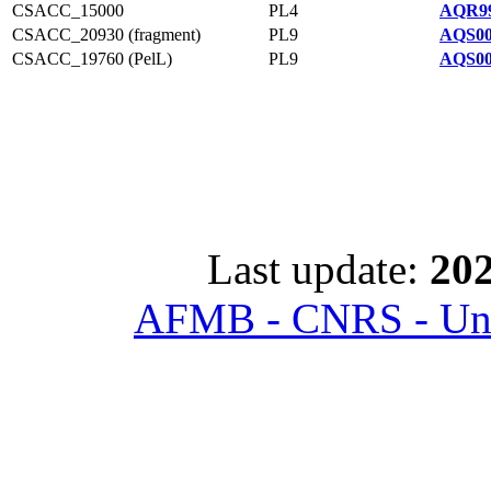
CSACC_15000
PL4
AQR99
CSACC_20930 (fragment)
PL9
AQS00
CSACC_19760 (PelL)
PL9
AQS00
Last update:
202
AFMB - CNRS - Univ