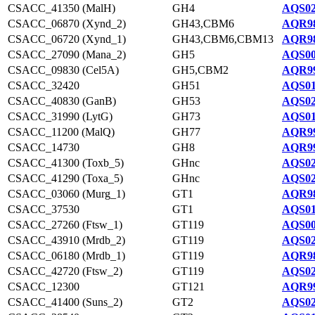
CSACC_41350 (MalH)
GH4
AQS02
CSACC_06870 (Xynd_2)
GH43,CBM6
AQR98
CSACC_06720 (Xynd_1)
GH43,CBM6,CBM13
AQR98
CSACC_27090 (Mana_2)
GH5
AQS00
CSACC_09830 (Cel5A)
GH5,CBM2
AQR99
CSACC_32420
GH51
AQS01
CSACC_40830 (GanB)
GH53
AQS02
CSACC_31990 (LytG)
GH73
AQS01
CSACC_11200 (MalQ)
GH77
AQR99
CSACC_14730
GH8
AQR99
CSACC_41300 (Toxb_5)
GHnc
AQS02
CSACC_41290 (Toxa_5)
GHnc
AQS02
CSACC_03060 (Murg_1)
GT1
AQR98
CSACC_37530
GT1
AQS01
CSACC_27260 (Ftsw_1)
GT119
AQS00
CSACC_43910 (Mrdb_2)
GT119
AQS02
CSACC_06180 (Mrdb_1)
GT119
AQR98
CSACC_42720 (Ftsw_2)
GT119
AQS02
CSACC_12300
GT121
AQR99
CSACC_41400 (Suns_2)
GT2
AQS02