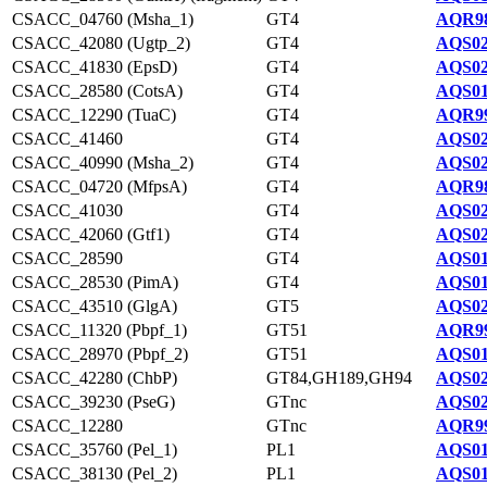
CSACC_04760 (Msha_1)
GT4
AQR98
CSACC_42080 (Ugtp_2)
GT4
AQS02
CSACC_41830 (EpsD)
GT4
AQS02
CSACC_28580 (CotsA)
GT4
AQS01
CSACC_12290 (TuaC)
GT4
AQR99
CSACC_41460
GT4
AQS02
CSACC_40990 (Msha_2)
GT4
AQS02
CSACC_04720 (MfpsA)
GT4
AQR98
CSACC_41030
GT4
AQS02
CSACC_42060 (Gtf1)
GT4
AQS02
CSACC_28590
GT4
AQS01
CSACC_28530 (PimA)
GT4
AQS01
CSACC_43510 (GlgA)
GT5
AQS02
CSACC_11320 (Pbpf_1)
GT51
AQR99
CSACC_28970 (Pbpf_2)
GT51
AQS01
CSACC_42280 (ChbP)
GT84,GH189,GH94
AQS02
CSACC_39230 (PseG)
GTnc
AQS02
CSACC_12280
GTnc
AQR99
CSACC_35760 (Pel_1)
PL1
AQS01
CSACC_38130 (Pel_2)
PL1
AQS01