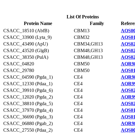
List Of Proteins
Protein Name
Family
Refere
CSACC_18510 (AbfB)
CBM13
AQS00
CSACC_33900 (Lyta_9)
CBM32
AQS01
CSACC_43490 (ApU)
CBM34,GH13
AQS02
CSACC_43520 (GlgB)
CBM48,GH13
AQS02
CSACC_38350 (PulA)
CBM48,GH13
AQS02
CSACC_04820
CBM50
AQR98
CSACC_29780
CBM50
AQS01
CSACC_04590 (Pgda_1)
CE4
AQR98
CSACC_12330 (Pdaa_1)
CE4
AQR99
CSACC_39910 (Pgda_6)
CE4
AQS02
CSACC_12020 (Pgda_2)
CE4
AQR99
CSACC_38810 (Pgda_5)
CE4
AQS02
CSACC_37970 (Pgda_4)
CE4
AQS01
CSACC_36690 (Pgda_3)
CE4
AQS01
CSACC_06880 (Pgab_2)
CE4
AQR98
CSACC_27550 (Pdaa_2)
CE4
AQS00