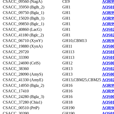
CSACC_09560 (NagA)
CE9
AQR99
CSACC_35950 (Bglh_2)
GH1
AQS01
CSACC_09750 (Bgla_1)
GH1
AQR99
CSACC_15020 (Bglh_1)
GH1
AQR99
CSACC_09850 (Bglc_1)
GH1
AQR99
CSACC_40860 (LacG)
GH1
AQS02
CSACC_41180 (Bglc_2)
GH1
AQS02
CSACC_06710 (XynY)
GH10,CBM13
AQR98
CSACC_19880 (XynA)
GH11
AQS00
CSACC_29720
GH113
AQS01
CSACC_33390
GH113
AQS01
CSACC_24690 (CelS)
GH12
AQS00
CSACC_38360
GH13
AQS02
CSACC_28090 (AmyS)
GH13
AQS00
CSACC_41330 (AmyE)
GH13,CBM25,CBM25
AQS02
CSACC_14950 (Bgla_2)
GH16
AQR99
CSACC_17410
GH16
AQR99
CSACC_24280 (Bgla_3)
GH16
AQS00
CSACC_37280 (Chia1)
GH18
AQS01
CSACC_00510 (PrtP)
GH190
AQR98
CSACC_30390
GH190
AQS01