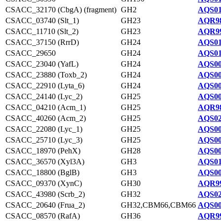
CSACC_32170 (CbgA) (fragment)
GH2
AQS01
CSACC_03740 (Slt_1)
GH23
AQR98
CSACC_11710 (Slt_2)
GH23
AQR99
CSACC_37150 (RrrD)
GH24
AQS01
CSACC_29650
GH24
AQS01
CSACC_23040 (YafL)
GH24
AQS00
CSACC_23880 (Toxb_2)
GH24
AQS00
CSACC_22910 (Lyta_6)
GH24
AQS00
CSACC_24140 (Lyc_2)
GH25
AQS00
CSACC_04210 (Acm_1)
GH25
AQR98
CSACC_40260 (Acm_2)
GH25
AQS02
CSACC_22080 (Lyc_1)
GH25
AQS00
CSACC_25710 (Lyc_3)
GH25
AQS00
CSACC_18970 (PehX)
GH28
AQS00
CSACC_36570 (Xyl3A)
GH3
AQS01
CSACC_18800 (BglB)
GH3
AQS00
CSACC_09370 (XynC)
GH30
AQR99
CSACC_43980 (Scrb_2)
GH32
AQS02
CSACC_20640 (Frua_2)
GH32,CBM66,CBM66
AQS00
CSACC_08570 (RafA)
GH36
AQR99