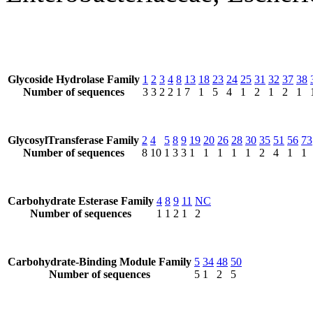
Glycoside Hydrolase Family
1
2
3
4
8
13
18
23
24
25
31
32
37
38
Number of sequences
3
3
2
2
1
7
1
5
4
1
2
1
2
1
GlycosylTransferase Family
2
4
5
8
9
19
20
26
28
30
35
51
56
73
Number of sequences
8
10
1
3
3
1
1
1
1
1
2
4
1
1
Carbohydrate Esterase Family
4
8
9
11
NC
Number of sequences
1
1
2
1
2
Carbohydrate-Binding Module Family
5
34
48
50
Number of sequences
5
1
2
5