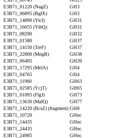
E3B71_01220 (NagZ)
GH3
E3B71_06895 (BglX)
GH3
E3B71_14890 (YicI)
GH31
E3B71_16055 (YihQ)
GH31
E3B71_08290
GH32
E3B71_01580
GH37
E3B71_14150 (TreF)
GH37
E3B71_22800 (MngB)
GH38
E3B71_06495
GH39
E3B71_17295 (MelA)
GH4
E3B71_04765
GH4
E3B71_11960
GH63
E3B71_02585 (YcjT)
GH65
E3B71_01095 (FlgJ)
GH73
E3B71_13630 (MalQ)
GH77
E3B71_14220 (BcsZ) (fragment)
GH8
E3B71_10720
GHnc
E3B71_14435
GHnc
E3B71_24435
GHnc
E3B71_24985
GHnc