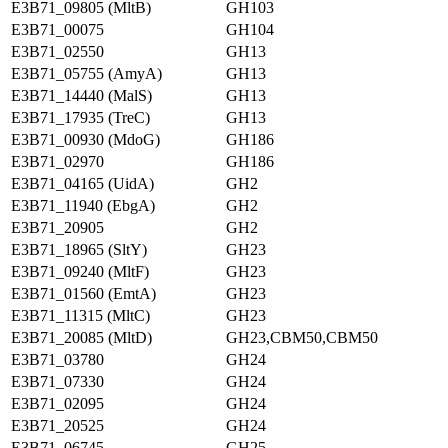
E3B71_09805 (MltB)
GH103
E3B71_00075
GH104
E3B71_02550
GH13
E3B71_05755 (AmyA)
GH13
E3B71_14440 (MalS)
GH13
E3B71_17935 (TreC)
GH13
E3B71_00930 (MdoG)
GH186
E3B71_02970
GH186
E3B71_04165 (UidA)
GH2
E3B71_11940 (EbgA)
GH2
E3B71_20905
GH2
E3B71_18965 (SltY)
GH23
E3B71_09240 (MltF)
GH23
E3B71_01560 (EmtA)
GH23
E3B71_11315 (MltC)
GH23
E3B71_20085 (MltD)
GH23,CBM50,CBM50
E3B71_03780
GH24
E3B71_07330
GH24
E3B71_02095
GH24
E3B71_20525
GH24
E3B71_06745
GH25