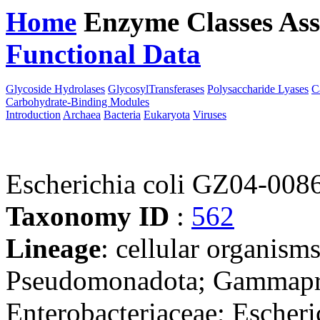
Home
Enzyme Classes
Ass
Functional Data
Downloa
Glycoside Hydrolases
GlycosylTransferases
Polysaccharide Lyases
C
Carbohydrate-Binding Modules
Introduction
Archaea
Bacteria
Eukaryota
Viruses
Escherichia coli GZ04-008
Taxonomy ID
:
562
Lineage
: cellular organism
Pseudomonadota; Gammaprot
Enterobacteriaceae; Escheri