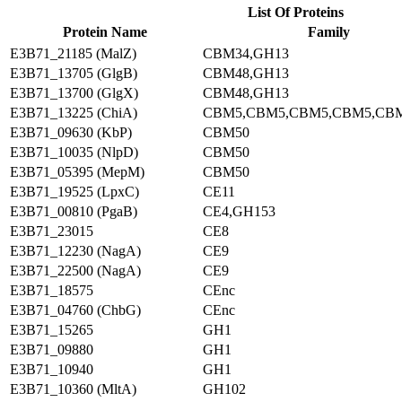
List Of Proteins
Protein Name
Family
E3B71_21185 (MalZ)
CBM34,GH13
E3B71_13705 (GlgB)
CBM48,GH13
E3B71_13700 (GlgX)
CBM48,GH13
E3B71_13225 (ChiA)
CBM5,CBM5,CBM5,CBM5,CB
E3B71_09630 (KbP)
CBM50
E3B71_10035 (NlpD)
CBM50
E3B71_05395 (MepM)
CBM50
E3B71_19525 (LpxC)
CE11
E3B71_00810 (PgaB)
CE4,GH153
E3B71_23015
CE8
E3B71_12230 (NagA)
CE9
E3B71_22500 (NagA)
CE9
E3B71_18575
CEnc
E3B71_04760 (ChbG)
CEnc
E3B71_15265
GH1
E3B71_09880
GH1
E3B71_10940
GH1
E3B71_10360 (MltA)
GH102